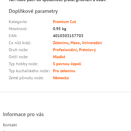
Doplňkové parametry
Kategorie
:
Premium Cut
Hmotnost
:
0.95 kg
EAN
:
4010303157703
Co nůž krájí
:
Zeleninu
,
Maso
,
Univerzální
Druh nože
:
Profesionální
,
Prémiový
Ostří nože
:
Hladké
Typ hobby nože
:
S pevnou čepelí
Typ kuchařského nože:
:
Pro zeleninu
Země původu nože
:
Německo
Z
á
p
a
Informace pro vás
t
Kontakt
í