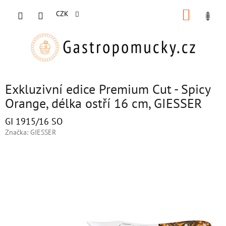
Přejít
NÁKUP
na
CZK
obsah
KOŠÍK
Exkluzivní edice Premium Cut - Spicy
Orange, délka ostří 16 cm, GIESSER
GI 1915/16 SO
Značka:
GIESSER