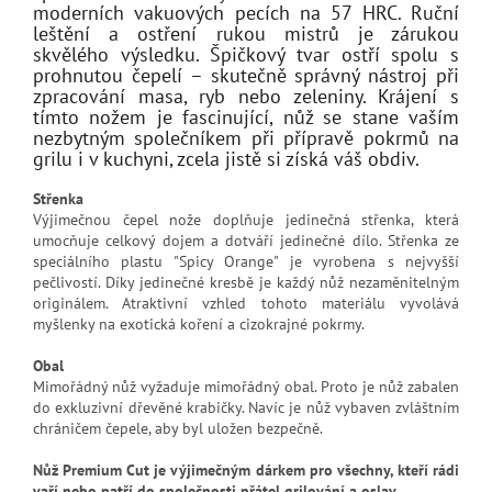
moderních vakuových pecích na 57 HRC. Ruční
leštění a ostření rukou mistrů je zárukou
skvělého výsledku. Špičkový tvar ostří spolu s
prohnutou čepelí – skutečně správný nástroj při
zpracování masa, ryb nebo zeleniny. Krájení s
tímto nožem je fascinující, nůž se stane vaším
nezbytným společníkem při přípravě pokrmů na
grilu i v kuchyni, zcela jistě si získá váš obdiv.
Střenka
Výjimečnou čepel nože doplňuje jedinečná střenka, která
umocňuje celkový dojem a dotváří jedinečné dílo. Střenka ze
speciálního plastu "Spicy Orange" je vyrobena s nejvyšší
pečlivostí. Díky jedinečné kresbě je každý nůž nezaměnitelným
originálem. Atraktivní vzhled tohoto materiálu vyvolává
myšlenky na exotická koření a cizokrajné pokrmy.
Obal
Mimořádný nůž vyžaduje mimořádný obal. Proto je nůž zabalen
do exkluzivní dřevěné krabičky. Navíc je nůž vybaven zvláštním
chráničem čepele, aby byl uložen bezpečně.
Nůž Premium Cut je výjimečným dárkem pro všechny, kteří rádi
vaří nebo patří do společnosti přátel grilování a oslav.