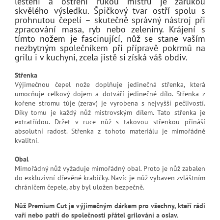
leštění a ostření rukou mistrů je zárukou
skvělého výsledku. Špičkový tvar ostří spolu s
prohnutou čepelí – skutečně správný nástroj při
zpracování masa, ryb nebo zeleniny. Krájení s
tímto nožem je fascinující, nůž se stane vaším
nezbytným společníkem při přípravě pokrmů na
grilu i v kuchyni, zcela jistě si získá váš obdiv.
Střenka
Výjimečnou čepel nože doplňuje jedinečná střenka, která
umocňuje celkový dojem a dotváří jedinečné dílo. Střenka z
kořene stromu túje (zerav) je vyrobena s nejvyšší pečlivostí.
Díky tomu je každý nůž mistrovským dílem. Tato střenka je
extratřídou. Držet v ruce nůž s takovou střenkou přináší
absolutní radost. Střenka z tohoto materiálu je mimořádně
kvalitní.
Obal
Mimořádný nůž vyžaduje mimořádný obal. Proto je nůž zabalen
do exkluzivní dřevěné krabičky. Navíc je nůž vybaven zvláštním
chráničem čepele, aby byl uložen bezpečně.
Nůž Premium Cut je výjimečným dárkem pro všechny, kteří rádi
vaří nebo patří do společnosti přátel grilování a oslav.