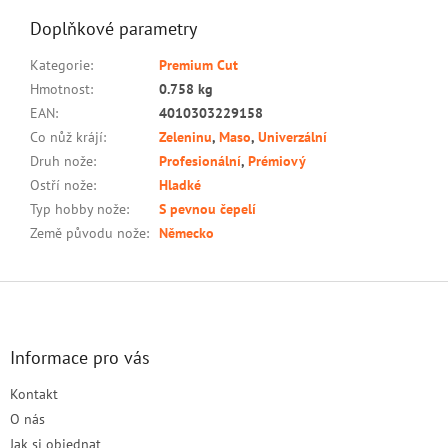
Doplňkové parametry
Kategorie
:
Premium Cut
Hmotnost
:
0.758 kg
EAN
:
4010303229158
Co nůž krájí
:
Zeleninu
,
Maso
,
Univerzální
Druh nože
:
Profesionální
,
Prémiový
Ostří nože
:
Hladké
Typ hobby nože
:
S pevnou čepelí
Země původu nože
:
Německo
Z
á
p
a
Informace pro vás
t
Kontakt
í
O nás
Jak si objednat