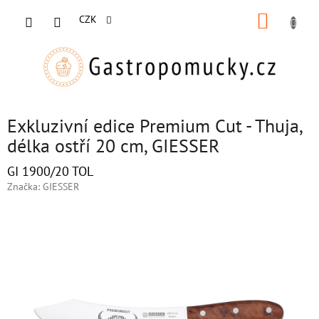
Přejít
NÁKUP
na
CZK
obsah
KOŠÍK
Exkluzivní edice Premium Cut - Thuja,
délka ostří 20 cm, GIESSER
GI 1900/20 TOL
Značka:
GIESSER