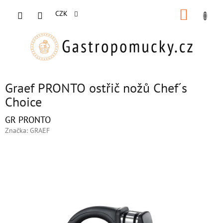
Přejít
NÁKUP
na
CZK
obsah
KOŠÍK
Graef PRONTO ostřič nožů Chef´s
Choice
GR PRONTO
Značka:
GRAEF