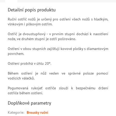
Detailní popis produktu
Ruční ostřič nožů je určený pro ostření všech nožů s hladkým,
vlnkovým i pilkovým ostřím.
Ostřič je dvoustupňový - v prvním stupni dochází k naostření
nože, ve druhém stupni je ostří polírováno.
Ostření v obou stupních zajišťují kovové plošky s diamantovým
povrchem.
Ostření probíhá v úhlu 20º.
Během ostření je nůž veden ve správné poloze pomocí
vodících válečků.
Pogumovaná rukojeť ostřiče slouží k bezpečnému držení
ostřiče během ostření.
Doplňkové parametry
Kategorie
:
Brousky ruční