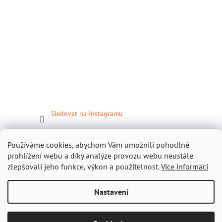
Sledovat na Instagramu
Facebook
Používáme cookies, abychom Vám umožnili pohodlné
prohlížení webu a díky analýze provozu webu neustále
zlepšovali jeho funkce, výkon a použitelnost.
Více informací
Nastavení
Vytvořil Shoptet