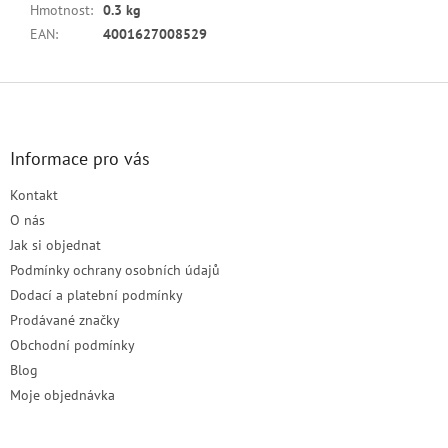
Hmotnost
:
0.3 kg
EAN
:
4001627008529
Z
á
p
a
Informace pro vás
t
Kontakt
í
O nás
Jak si objednat
Podmínky ochrany osobních údajů
Dodací a platební podmínky
Prodávané značky
Obchodní podmínky
Blog
Moje objednávka