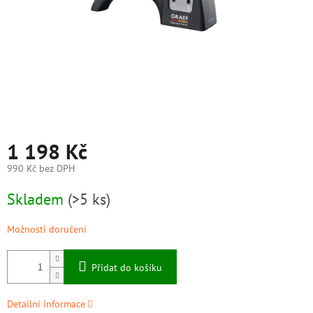
1 198 Kč
990 Kč bez DPH
Měrná
Skladem
(>5 ks)
cena:
Možnosti doručení
Přidat do košíku
Detailní informace