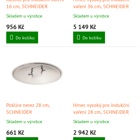
u
16 cm, SCHNEIDER
vaření 36 cm, SCHNEIDER
k
Skladem u výrobce
Skladem u výrobce
t
956 Kč
5 149 Kč
ů
Do košíku
Do košíku
Poklice nerez 28 cm,
Hrnec vysoký pro indukční
SCHNEIDER
vaření 28 cm, SCHNEIDER
Skladem u výrobce
Skladem u výrobce
661 Kč
2 942 Kč