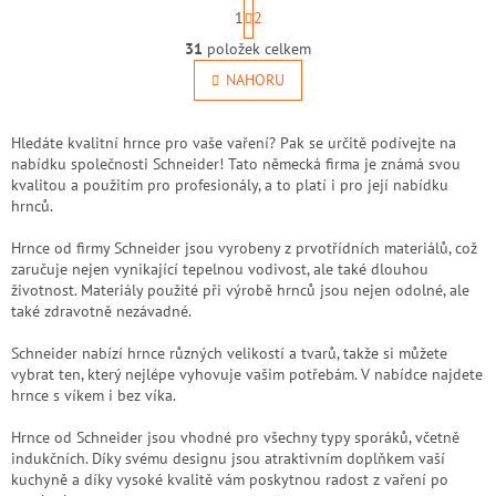
S
1
2
t
O
r
31
položek celkem
v
á
l
NAHORU
n
á
k
o
d
v
a
Hledáte kvalitní hrnce pro vaše vaření? Pak se určitě podívejte na
á
c
nabídku společnosti Schneider! Tato německá firma je známá svou
n
í
kvalitou a použitím pro profesionály, a to platí i pro její nabídku
í
p
hrnců.
r
v
Hrnce od firmy Schneider jsou vyrobeny z prvotřídních materiálů, což
k
zaručuje nejen vynikající tepelnou vodivost, ale také dlouhou
y
životnost. Materiály použité při výrobě hrnců jsou nejen odolné, ale
v
také zdravotně nezávadné.
ý
p
Schneider nabízí hrnce různých velikostí a tvarů, takže si můžete
i
vybrat ten, který nejlépe vyhovuje vašim potřebám. V nabídce najdete
s
hrnce s víkem i bez víka.
u
Hrnce od Schneider jsou vhodné pro všechny typy sporáků, včetně
indukčních. Díky svému designu jsou atraktivním doplňkem vaší
kuchyně a díky vysoké kvalitě vám poskytnou radost z vaření po