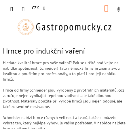
Přejít
NÁKUP
na
CZK
obsah
KOŠÍK
Hrnce pro indukční vaření
Hledáte kvalitní hrnce pro vaše vaření? Pak se určitě podívejte na
nabídku společnosti Schneider! Tato německá firma je známá svou
kvalitou a použitím pro profesionály, a to platí i pro její nabídku
hrnců.
Hrnce od firmy Schneider jsou vyrobeny z prvotřídních materiálů, což
zaručuje nejen vynikající tepelnou vodivost, ale také dlouhou
životnost. Materiály použité při výrobě hrnců jsou nejen odolné, ale
také zdravotně nezávadné.
Schneider nabízí hrnce různých velikostí a tvarů, takže si můžete
vybrat ten, který nejlépe vyhovuje vašim potřebám. V nabídce najdete
hrnce s víkem i bez víka.