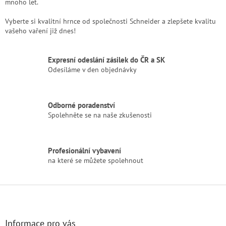
mnoho let.
Vyberte si kvalitní hrnce od společnosti Schneider a zlepšete kvalitu
vašeho vaření již dnes!
Expresní odeslání zásilek do ČR a SK
Odesíláme v den objednávky
Odborné poradenství
Spolehněte se na naše zkušenosti
Profesionální vybavení
na které se můžete spolehnout
Z
á
p
a
Informace pro vás