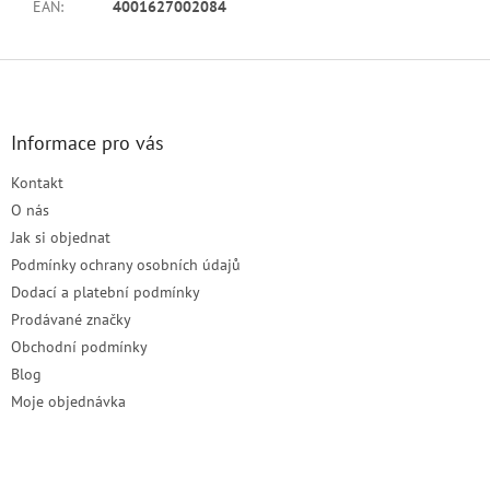
EAN
:
4001627002084
Z
á
p
a
Informace pro vás
t
Kontakt
í
O nás
Jak si objednat
Podmínky ochrany osobních údajů
Dodací a platební podmínky
Prodávané značky
Obchodní podmínky
Blog
Moje objednávka