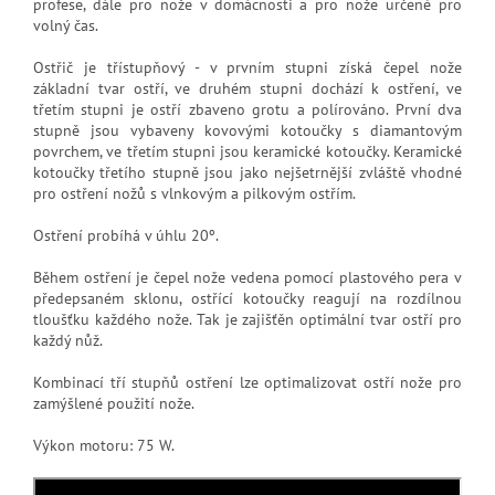
profese, dále pro nože v domácnosti a pro nože určené pro
volný čas.
Ostřič je třístupňový - v prvním stupni získá čepel nože
základní tvar ostří, ve druhém stupni dochází k ostření, ve
třetím stupni je ostří zbaveno grotu a polírováno. První dva
stupně jsou vybaveny kovovými kotoučky s diamantovým
povrchem, ve třetím stupni jsou keramické kotoučky. Keramické
kotoučky třetího stupně jsou jako nejšetrnější zvláště vhodné
pro ostření nožů s vlnkovým a pilkovým ostřím.
Ostření probíhá v úhlu 20º.
Během ostření je čepel nože vedena pomocí plastového pera v
předepsaném sklonu, ostřící kotoučky reagují na rozdílnou
tloušťku každého nože. Tak je zajišťěn optimální tvar ostří pro
každý nůž.
Kombinací tří stupňů ostření lze optimalizovat ostří nože pro
zamýšlené použití nože.
Výkon motoru: 75 W.