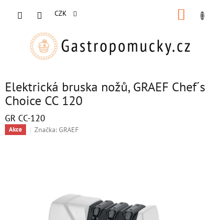
Přejít
NÁKUP
na
CZK
obsah
KOŠÍK
Elektrická bruska nožů, GRAEF Chef´s
Choice CC 120
GR CC-120
Značka:
GRAEF
Akce