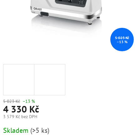
5 023 Kč
–13 %
5 023 Kč
–13 %
4 330 Kč
3 579 Kč bez DPH
Měrná
Skladem
(>5 ks)
cena: