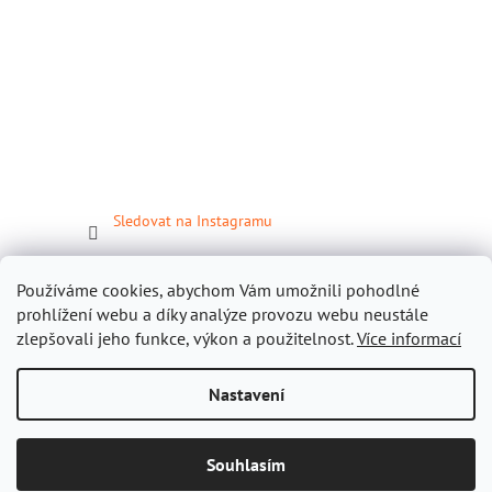
Sledovat na Instagramu
Facebook
Používáme cookies, abychom Vám umožnili pohodlné
prohlížení webu a díky analýze provozu webu neustále
zlepšovali jeho funkce, výkon a použitelnost.
Více informací
Nastavení
Vytvořil Shoptet
Souhlasím
Copyright 2026
Gastropomůcky.cz
. Všechna práva vyhrazena.