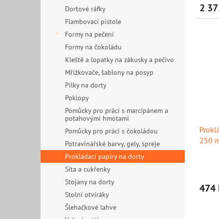
2 37
Dortové ráfky
Flambovací pistole
Formy na pečení
Formy na čokoládu
Kleště a lopatky na zákusky a pečivo
Mřížkovače, šablony na posyp
Pilky na dorty
Poklopy
Pomůcky pro práci s marcipánem a
potahovými hmotami
Prokl
Pomůcky pro práci s čokoládou
250 m
Potravinářské barvy, gely, spreje
Prokládací papíry na dorty
Síta a cukřenky
Stojany na dorty
474 
Stolní otvíráky
Šlehačkové lahve