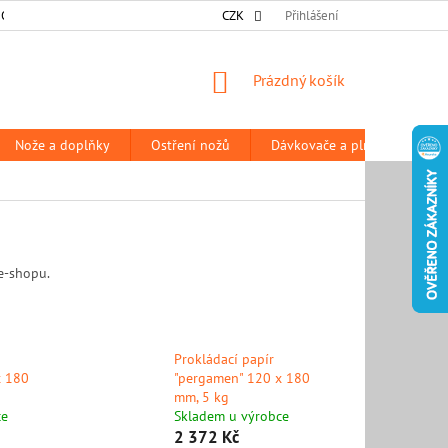
 OSOBNÍCH ÚDAJŮ
DODACÍ A PLATEBNÍ PODMÍNKY
CZK
Přihlášení
PRODÁVANÉ Z
NÁKUPNÍ
Prázdný košík
KOŠÍK
Nože a doplňky
Ostření nožů
Dávkovače a plničky
P
e-shopu.
Prokládací papír
x 180
"pergamen" 120 x 180
mm, 5 kg
ce
Skladem u výrobce
2 372 Kč