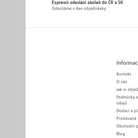
Expresní odeslání zásilek do ČR a SK
Odesíláme v den objednávky
Z
á
p
a
t
Informac
í
Kontakt
O nás
Jak si obje
Podmínky o
údajů
Dodací a p
Prodávané 
Obchodní 
Blog