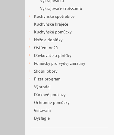
Vykrajovátka
Vykrajovače croissantů
Kuchyňské spotřebiče
Kuchyňské kráječe
Kuchyňské pomůcky
Nože a doplňky
Ostření nožů
Dávkovače a plničky
Pomůcky pro výdej zmrzliny
Školní obory
Pizza program
Výprodej
Dárkové poukazy
Ochranné pomůcky
Grilování
Dysfagie