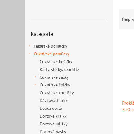
n
e
Ř
l
a
Nejpro
z
Přeskočit
e
Kategorie
kategorie
V
n
ý
í
Pekařské pomůcky
p
p
Cukrářské pomůcky
i
r
Cukrářské košíčky
s
o
Karty, stěrky, špachtle
p
d
r
u
Cukrářské sáčky
o
k
Cukrářské špičky
d
t
Cukrářské trubičky
u
ů
Dávkovací lahve
Prokl
k
Děliče dortů
370 m
t
ů
Dortové krajky
Dortové mřížky
Dortové pásky