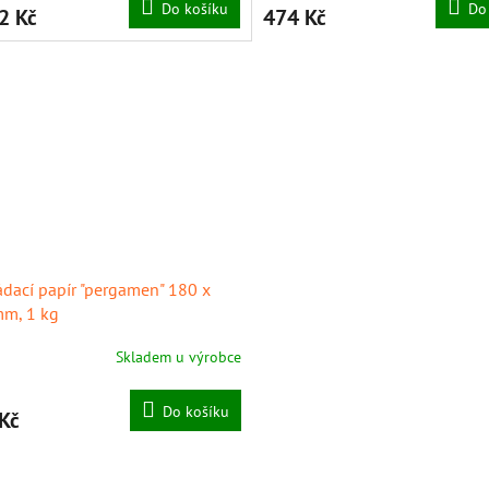
Do košíku
Do
2 Kč
474 Kč
ádací papír "pergamen" 180 x
m, 1 kg
Skladem u výrobce
Do košíku
Kč
O