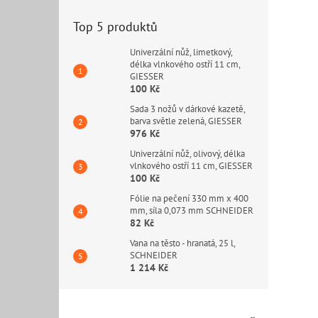
Top 5 produktů
Univerzální nůž, limetkový,
délka vlnkového ostří 11 cm,
GIESSER
100 Kč
Sada 3 nožů v dárkové kazetě,
barva světle zelená, GIESSER
976 Kč
Univerzální nůž, olivový, délka
vlnkového ostří 11 cm, GIESSER
100 Kč
Fólie na pečení 330 mm x 400
mm, síla 0,073 mm SCHNEIDER
82 Kč
Vana na těsto - hranatá, 25 l,
SCHNEIDER
1 214 Kč