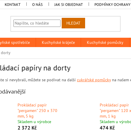
KONTAKT
O NÁS
JAK SI OBJEDNAT
PODMÍNKY OCHRANY
HLEDAT
yňské spotřebiče
Kuchyňské kráječe
Kuchyňské pomůcky
 dorty
ládací papíry na dorty
te si nevybrali, můžete se podívat na další
cukrářské pomůcky
na našem 
odávanější
Prokládací papír
Prokládací papír
"pergamen" 250 x 370
"pergamen" 120 
mm, 5 kg
mm, 1 kg
Skladem u výrobce
Skladem u výrob
2 372 Kč
474 Kč