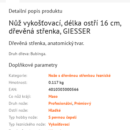
Detailní popis produktu
Nůž vykošťovací, délka ostří 16 cm,
dřevěná střenka, GIESSER
Dřevěná střenka, anatomický tvar.
Druh dřeva: Bubinga.
Doplňkové parametry
Kategorie
:
Nože s dřevěnou střenkou řeznické
Hmotnost
:
0.117 kg
EAN
:
4010303000566
Co nůž krájí
:
Maso
Druh nože
:
Profesionální
,
Prémiový
Ostří nože
:
Hladké
Typ hobby nože
:
S pevnou čepelí
Typ řeznického nože
:
Vykošťovací