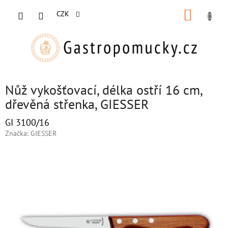
Přejít
NÁKUP
na
CZK
obsah
KOŠÍK
Nůž vykošťovací, délka ostří 16 cm,
dřevěná střenka, GIESSER
GI 3100/16
Značka:
GIESSER