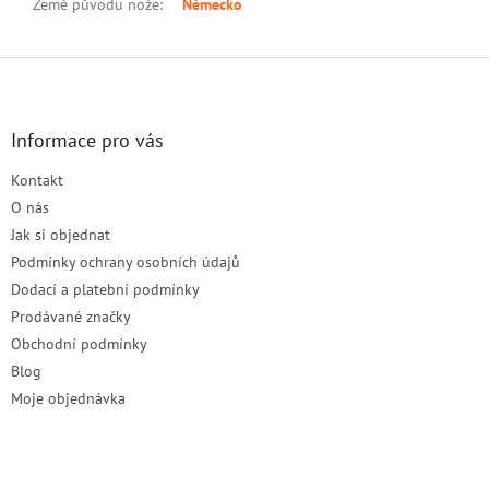
Země původu nože
:
Německo
Z
á
p
a
Informace pro vás
t
Kontakt
í
O nás
Jak si objednat
Podmínky ochrany osobních údajů
Dodací a platební podmínky
Prodávané značky
Obchodní podmínky
Blog
Moje objednávka