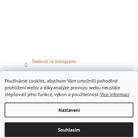
Sledovat na Instagramu
Facebook
Používáme cookies, abychom Vám umožnili pohodlné
prohlížení webu a díky analýze provozu webu neustále
zlepšovali jeho funkce, výkon a použitelnost.
Více informací
Nastavení
Vytvořil Shoptet
Souhlasím
Copyright 2026
Gastropomůcky.cz
. Všechna práva vyhrazena.