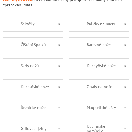
zpracování masa.
Sekáčky
Paličky na maso
Čištění špalků
Barevné nože
Sady nožů
Kuchyňské nože
Kuchařské nože
Obaly na nože
Řeznické nože
Magnetické lišty
Kuchařské
Grilovací jehly
pomůcky