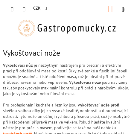
Přejít
NÁKUP
na
CZK
obsah
KOŠÍK
Vykošťovací nože
Vykošťovací nůž
je nezbytným nástrojem pro precizní a efektivní
práci při oddělování masa od kostí. Díky své tenké a flexibilní čepeli
umožňuje snadné a čisté oddělení masa, což je ideální při přípravě
drůbeže, hovězího nebo vepřového.
Vykošťovací nože
jsou navrženy
tak, aby poskytovaly maximální kontrolu při práci s náročnými úkoly,
jako je vykosťování nebo filování masa.
Pro profesionální kuchaře a řezníky jsou
vykošťovací nože profi
skvělou volbou díky jejich vysoké kvalitě, odolnosti a dlouhotrvající
ostrosti. Tyto nože umožňují rychlou a přesnou práci, což je nezbytné
při každodenní přípravě masa ve velkém. Pokud hledáte kvalitní
nástroje pro práci s masem, podívejte se také na naši nabídku
řeznických nožů
, které jsou navrženy pro specifické úkoly v oblasti