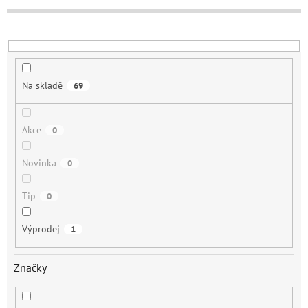
u
k
t
ů
Na skladě
69
Akce
0
Novinka
0
Tip
0
Výprodej
1
Značky