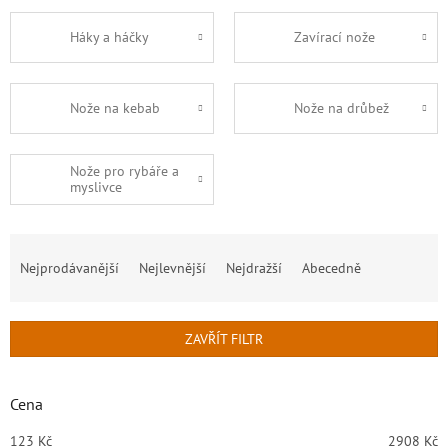
Háky a háčky
Zavírací nože
Nože na kebab
Nože na drůbež
Nože pro rybáře a
myslivce
Ř
a
Nejprodávanější
Nejlevnější
Nejdražší
Abecedně
z
e
n
ZAVŘÍT FILTR
í
p
r
Cena
o
d
123
Kč
2908
Kč