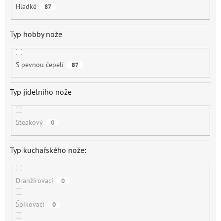
Hladké
87
Typ hobby nože
S pevnou čepelí
87
Typ jídelního nože
Steakový
0
Typ kuchařského nože:
Dranžírovací
0
Špikovací
0