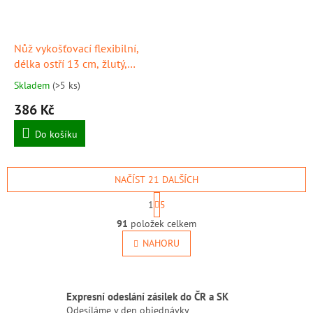
Nůž vykošťovací flexibilní,
délka ostří 13 cm, žlutý,
provedení "PrimeLine",
Skladem
(>5 ks)
GIESSER
386 Kč
Do košíku
NAČÍST 21 DALŠÍCH
S
1
5
t
O
r
91
položek celkem
v
á
l
NAHORU
n
á
k
o
d
v
a
á
Expresní odeslání zásilek do ČR a SK
c
n
í
Odesíláme v den objednávky