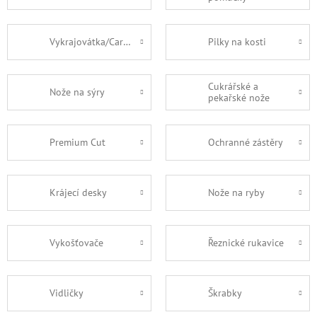
Vykrajovátka/Carving
Pilky na kosti
Cukrářské a
Nože na sýry
pekařské nože
Premium Cut
Ochranné zástěry
Krájecí desky
Nože na ryby
Vykošťovače
Řeznické rukavice
Vidličky
Škrabky