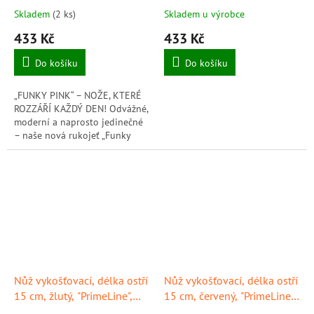
"PrimeLine", GIESSER
GIESSER
Skladem
(2 ks)
Skladem u výrobce
433 Kč
433 Kč
Do košíku
Do košíku
„FUNKY PINK“ – NOŽE, KTERÉ
ROZZÁŘÍ KAŽDÝ DEN! Odvážné,
moderní a naprosto jedinečné
– naše nová rukojeť „Funky
Pink“ dodá vaší práci šmrnc! Ať
už v kuchyni nebo v řeznictví,...
Nůž vykošťovací, délka ostří
Nůž vykošťovací, délka ostří
15 cm, žlutý, "PrimeLine",
15 cm, červený, "PrimeLine",
GIESSER
GIESSER