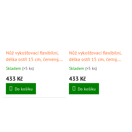
Nůž vykošťovací flexibilní,
Nůž vykošťovací flexibilní,
délka ostří 15 cm, červený,
délka ostří 15 cm, černý,
provedení "PrimeLine",
provedení "PrimeLine",
Skladem
(>5 ks)
Skladem
(>5 ks)
GIESSER
GIESSER
433 Kč
433 Kč
Do košíku
Do košíku