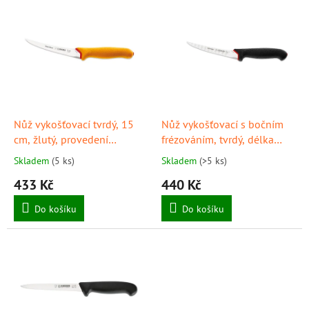
V
ý
p
i
s
p
r
o
d
Nůž vykošťovací tvrdý, 15
Nůž vykošťovací s bočním
u
cm, žlutý, provedení
frézováním, tvrdý, délka
k
"PrimeLine", GIESSER
ostří 15 cm, černý,
Skladem
(5 ks)
Skladem
(>5 ks)
t
provedení "PrimeLine",
433 Kč
440 Kč
ů
GIESSER
Do košíku
Do košíku