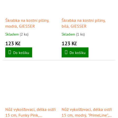
Škrabka na kostní piliny,
Škrabka na kostní piliny,
modrá, GIESSER
bílá, GIESSER
Skladem
(2 ks)
Skladem
(1 ks)
123 Kč
123 Kč
Do košíku
Do košíku
Nůž vykošťovací, délka ostří
Nůž vykošťovací, délka ostří
15 cm, Funky Pink,
15 cm, modrý, "PrimeLine",