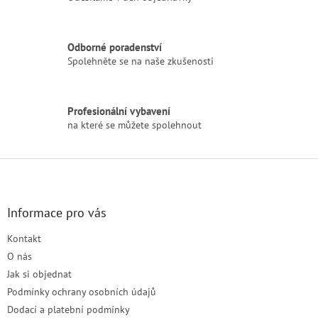
í
p
r
v
Odborné poradenství
k
Spolehněte se na naše zkušenosti
y
v
ý
p
Profesionální vybavení
i
na které se můžete spolehnout
s
u
Z
á
p
a
Informace pro vás
t
Kontakt
í
O nás
Jak si objednat
Podmínky ochrany osobních údajů
Dodací a platební podmínky