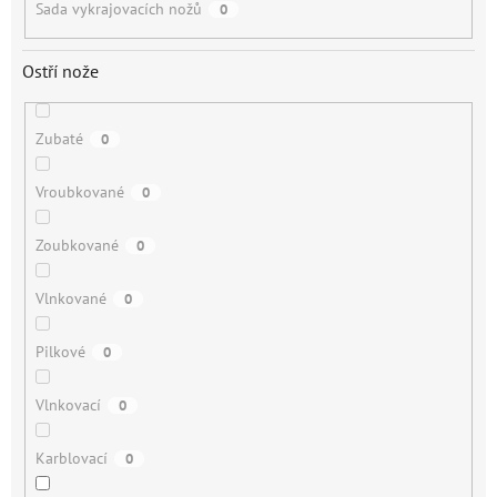
Sada vykrajovacích nožů
0
Ostří nože
Zubaté
0
Vroubkované
0
Zoubkované
0
Vlnkované
0
Pilkové
0
Vlnkovací
0
Karblovací
0