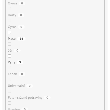
Ovoce
0
Dorty
0
Gyros
0
Maso
86
Sýr
0
Ryby
3
Kebab
0
Univerzální
0
Polomražené potraviny
0
Uzeniny
0