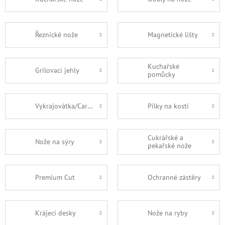
Řeznické nože
Magnetické lišty
Kuchařské
Grilovací jehly
pomůcky
Vykrajovátka/Carving
Pilky na kosti
Cukrářské a
Nože na sýry
pekařské nože
Premium Cut
Ochranné zástěry
Krájecí desky
Nože na ryby