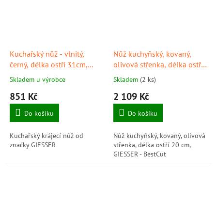
Kuchařský nůž - vlnitý,
Nůž kuchyňský, kovaný,
černý, délka ostří 31cm,
olivová střenka, délka ostří
GIESSER
20 cm, GIESSER - BestCut
Skladem u výrobce
Skladem
(2 ks)
851 Kč
2 109 Kč
Do košíku
Do košíku
Kuchařský krájecí nůž od
Nůž kuchyňský, kovaný, olivová
značky GIESSER
střenka, délka ostří 20 cm,
GIESSER - BestCut