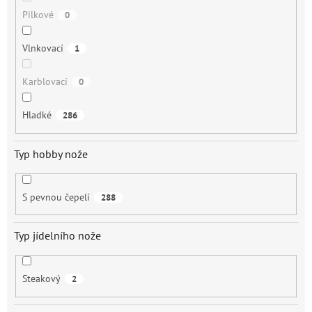
Pilkové
0
Vlnkovací
1
Karblovací
0
Hladké
286
Typ hobby nože
S pevnou čepelí
288
Typ jídelního nože
Steakový
2