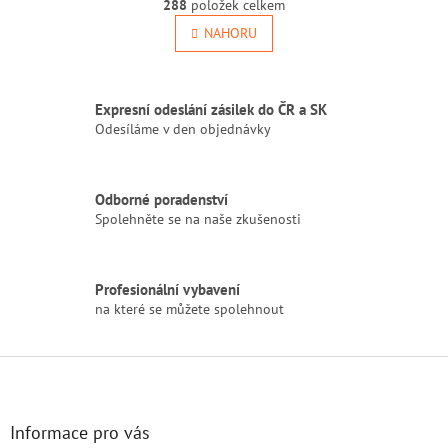
r
288
položek celkem
v
á
l
NAHORU
n
á
k
o
d
v
a
á
Expresní odeslání zásilek do ČR a SK
c
n
í
Odesíláme v den objednávky
í
p
r
v
Odborné poradenství
k
Spolehněte se na naše zkušenosti
y
v
ý
p
Profesionální vybavení
i
na které se můžete spolehnout
s
u
Z
á
p
a
Informace pro vás