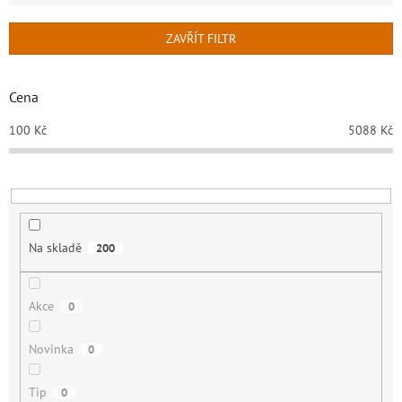
e
n
ZAVŘÍT FILTR
í
p
r
Cena
o
d
100
Kč
5088
Kč
u
k
t
ů
Na skladě
200
Akce
0
Novinka
0
Tip
0