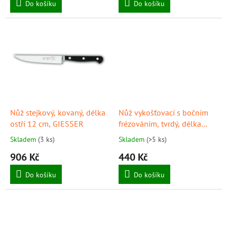
Do košíku
Do košíku
Nůž stejkový, kovaný, délka
Nůž vykošťovací s bočním
ostří 12 cm, GIESSER
frézováním, tvrdý, délka
ostří 15 cm, černý,
Skladem
(3 ks)
Skladem
(>5 ks)
provedení "PrimeLine",
906 Kč
440 Kč
GIESSER
Do košíku
Do košíku