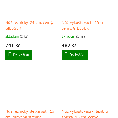
Nůž řeznický, 24 cm, černý,
Nůž vykošťovací - 15 cm
GIESSER
černý, GIESSER
Skladem
(2 ks)
Skladem
(1 ks)
741 Kč
467 Kč
Do košíku
Do košíku
Nůž řeznický, délka ostří 15
Nůž vykošťovací - flexibilní
cm, dřevěná střenka,
špička, 15 cm, černý,