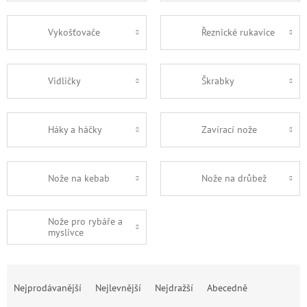
Vykošťovače
Řeznické rukavice
Vidličky
Škrabky
Háky a háčky
Zavírací nože
Nože na kebab
Nože na drůbež
Nože pro rybáře a
myslivce
Ř
a
Nejprodávanější
Nejlevnější
Nejdražší
Abecedně
z