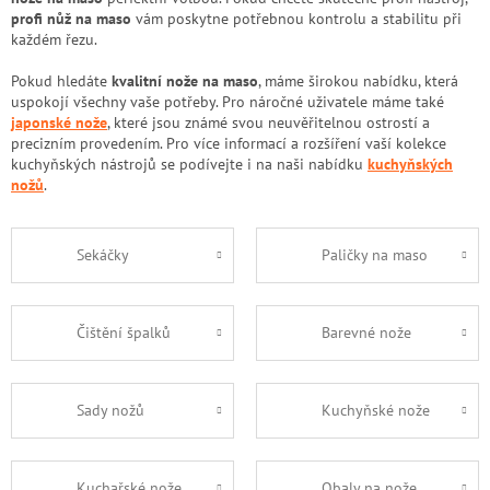
profi nůž na maso
vám poskytne potřebnou kontrolu a stabilitu při
každém řezu.
Pokud hledáte
kvalitní nože na maso
, máme širokou nabídku, která
uspokojí všechny vaše potřeby. Pro náročné uživatele máme také
japonské nože
, které jsou známé svou neuvěřitelnou ostrostí a
precizním provedením. Pro více informací a rozšíření vaší kolekce
kuchyňských nástrojů se podívejte i na naši nabídku
kuchyňských
nožů
.
Sekáčky
Paličky na maso
Čištění špalků
Barevné nože
Sady nožů
Kuchyňské nože
Kuchařské nože
Obaly na nože