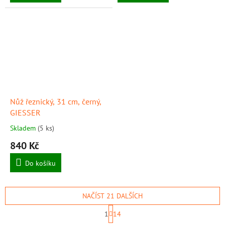
Nůž řeznický, 31 cm, černý,
GIESSER
Skladem
(5 ks)
840 Kč
Do košíku
NAČÍST 21 DALŠÍCH
S
1
14
t
O