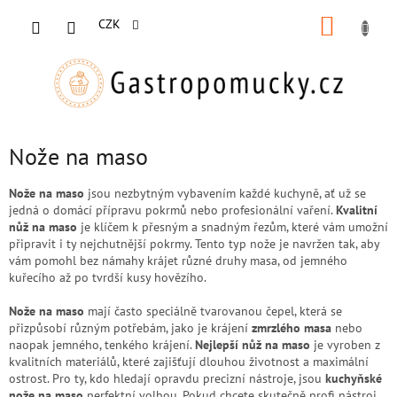
Přejít
NÁKUP
na
CZK
obsah
KOŠÍK
Nože na maso
Nože na maso
jsou nezbytným vybavením každé kuchyně, ať už se
jedná o domácí přípravu pokrmů nebo profesionální vaření.
Kvalitní
nůž na maso
je klíčem k přesným a snadným řezům, které vám umožní
připravit i ty nejchutnější pokrmy. Tento typ nože je navržen tak, aby
vám pomohl bez námahy krájet různé druhy masa, od jemného
kuřecího až po tvrdší kusy hovězího.
Nože na maso
mají často speciálně tvarovanou čepel, která se
přizpůsobí různým potřebám, jako je krájení
zmrzlého masa
nebo
naopak jemného, tenkého krájení.
Nejlepší nůž na maso
je vyroben z
kvalitních materiálů, které zajišťují dlouhou životnost a maximální
ostrost. Pro ty, kdo hledají opravdu precizní nástroje, jsou
kuchyňské
nože na maso
perfektní volbou. Pokud chcete skutečně profi nástroj,