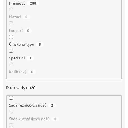
Prémiový
288
Mazací
0
Loupací
0
Čínského typu
3
Speciální
1
Kolíbkový
0
Druh sady nožů
Sada řeznických nožů
2
Sada kuchařských nožů
0