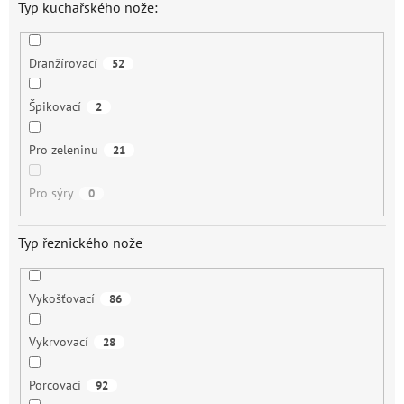
Typ kuchařského nože:
Dranžírovací
52
Špikovací
2
Pro zeleninu
21
Pro sýry
0
Typ řeznického nože
Vykošťovací
86
Vykrvovací
28
Porcovací
92