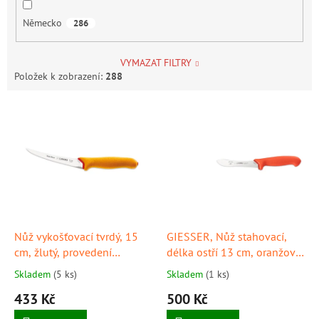
Německo
286
VYMAZAT FILTRY
Položek k zobrazení:
288
V
ý
p
i
s
p
r
o
d
Nůž vykošťovací tvrdý, 15
GIESSER, Nůž stahovací,
u
cm, žlutý, provedení
délka ostří 13 cm, oranžový
k
"PrimeLine", GIESSER
, provedení "Wild Line"
Skladem
(5 ks)
Skladem
(1 ks)
t
433 Kč
500 Kč
ů