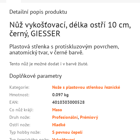
Detailní popis produktu
Nůž vykošťovací, délka ostří 10 cm,
černý, GIESSER
Plastová střenka s protiskluzovým povrchem,
anatomický tvar, v černé barvě.
Tento nůž je možné dodat i v barvě žluté.
Doplňkové parametry
Kategorie
:
Nože s plastovou střenkou řeznické
Hmotnost
:
0.097 kg
EAN
:
4010303000528
Co nůž krájí
:
Maso
Druh nože
:
Profesionální
,
Prémiový
Ostří nože
:
Hladké
Typ hobby nože
:
S pevnou čepelí
Typ řeznického nože
:
Vykošťovací