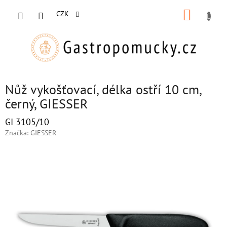
Přejít
NÁKUP
na
CZK
obsah
KOŠÍK
Nůž vykošťovací, délka ostří 10 cm,
černý, GIESSER
GI 3105/10
Značka:
GIESSER