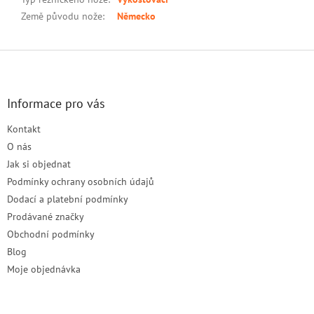
Země původu nože
:
Německo
Z
á
p
a
Informace pro vás
t
Kontakt
í
O nás
Jak si objednat
Podmínky ochrany osobních údajů
Dodací a platební podmínky
Prodávané značky
Obchodní podmínky
Blog
Moje objednávka