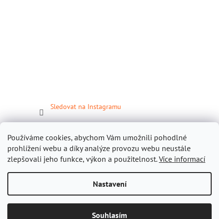
Sledovat na Instagramu
Facebook
Používáme cookies, abychom Vám umožnili pohodlné
prohlížení webu a díky analýze provozu webu neustále
zlepšovali jeho funkce, výkon a použitelnost.
Více informací
Nastavení
Vytvořil Shoptet
Souhlasím
Copyright 2026
Gastropomůcky.cz
. Všechna práva vyhrazena.