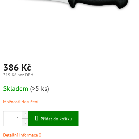
386 Kč
319 Kč bez DPH
Měrná
Skladem
(>5 ks)
cena:
Možnosti doručení
Přidat do košíku
Detailní informace