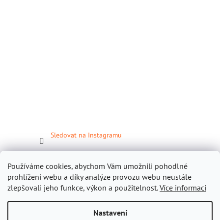
Sledovat na Instagramu
Facebook
Používáme cookies, abychom Vám umožnili pohodlné
prohlížení webu a díky analýze provozu webu neustále
zlepšovali jeho funkce, výkon a použitelnost.
Více informací
Nastavení
Vytvořil Shoptet