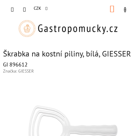
Přejít
NÁKUP
na
CZK
obsah
KOŠÍK
Škrabka na kostní piliny, bílá, GIESSER
GI 896612
Značka:
GIESSER