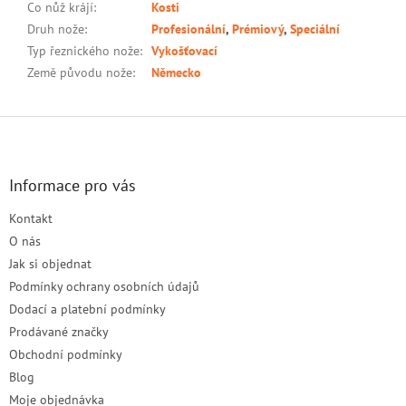
Co nůž krájí
:
Kosti
Druh nože
:
Profesionální
,
Prémiový
,
Speciální
Typ řeznického nože
:
Vykošťovací
Země původu nože
:
Německo
Z
á
p
a
Informace pro vás
t
Kontakt
í
O nás
Jak si objednat
Podmínky ochrany osobních údajů
Dodací a platební podmínky
Prodávané značky
Obchodní podmínky
Blog
Moje objednávka