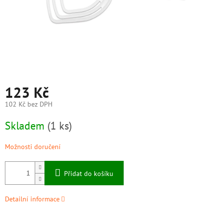
123 Kč
102 Kč bez DPH
Měrná
Skladem
(1 ks)
cena:
Možnosti doručení
Přidat do košíku
Detailní informace