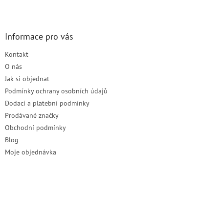
Z
á
p
a
Informace pro vás
t
Kontakt
í
O nás
Jak si objednat
Podmínky ochrany osobních údajů
Dodací a platební podmínky
Prodávané značky
Obchodní podmínky
Blog
Moje objednávka