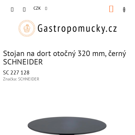
Přejít
NÁKUP
na
CZK
obsah
KOŠÍK
Stojan na dort otočný 320 mm, černý
SCHNEIDER
SC 227 128
Značka:
SCHNEIDER