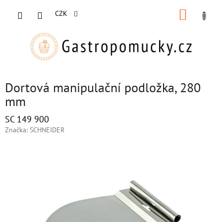
Přejít
NÁKUP
na
CZK
obsah
KOŠÍK
Dortová manipulační podložka, 280
mm
SC 149 900
Značka:
SCHNEIDER