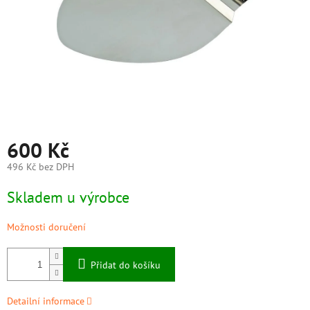
600 Kč
496 Kč bez DPH
Měrná
Skladem u výrobce
cena:
Možnosti doručení
Přidat do košíku
Detailní informace