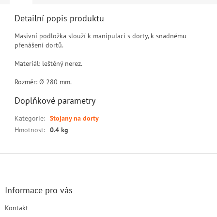
Detailní popis produktu
Masivní podložka slouží k manipulaci s dorty, k snadnému
přenášení dortů.
Materiál: leštěný nerez.
Rozměr: Ø 280 mm.
Doplňkové parametry
Kategorie
:
Stojany na dorty
Hmotnost
:
0.4 kg
Z
á
p
a
Informace pro vás
t
Kontakt
í