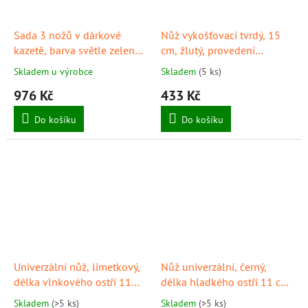
Sada 3 nožů v dárkové
Nůž vykošťovací tvrdý, 15
kazetě, barva světle zelená,
cm, žlutý, provedení
GIESSER
"PrimeLine", GIESSER
Skladem u výrobce
Skladem
(5 ks)
976 Kč
433 Kč
Do košíku
Do košíku
Univerzální nůž, limetkový,
Nůž univerzální, černý,
délka vlnkového ostří 11
délka hladkého ostří 11 cm,
cm, GIESSER
GIESSER
Skladem
(>5 ks)
Skladem
(>5 ks)