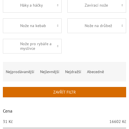
Háky a háčky
Zavírací nože
Nože na kebab
Nože na drůbež
Nože pro rybáře a
myslivce
Ř
a
Nejprodávanější
Nejlevnější
Nejdražší
Abecedně
z
e
n
ZAVŘÍT FILTR
í
p
r
Cena
o
d
31
Kč
16602
Kč
u