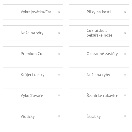
Vykrajovátka/Carving
Pilky na kosti
Cukrářské a
Nože na sýry
pekařské nože
Premium Cut
Ochranné zástěry
Krájecí desky
Nože na ryby
Vykošťovače
Řeznické rukavice
Vidličky
Škrabky