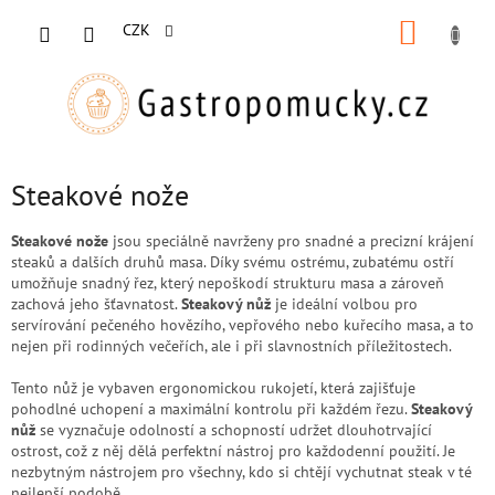
Přejít
NÁKUP
na
CZK
obsah
KOŠÍK
Steakové nože
Steakové nože
jsou speciálně navrženy pro snadné a precizní krájení
steaků a dalších druhů masa. Díky svému ostrému, zubatému ostří
umožňuje snadný řez, který nepoškodí strukturu masa a zároveň
zachová jeho šťavnatost.
Steakový nůž
je ideální volbou pro
servírování pečeného hovězího, vepřového nebo kuřecího masa, a to
nejen při rodinných večeřích, ale i při slavnostních příležitostech.
Tento nůž je vybaven ergonomickou rukojetí, která zajišťuje
pohodlné uchopení a maximální kontrolu při každém řezu.
Steakový
nůž
se vyznačuje odolností a schopností udržet dlouhotrvající
ostrost, což z něj dělá perfektní nástroj pro každodenní použití. Je
nezbytným nástrojem pro všechny, kdo si chtějí vychutnat steak v té
nejlepší podobě.