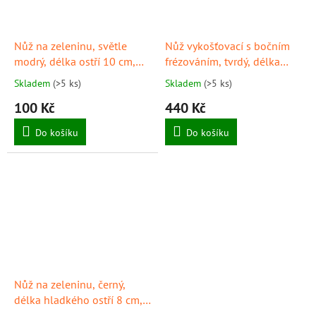
Nůž na zeleninu, světle
Nůž vykošťovací s bočním
modrý, délka ostří 10 cm,
frézováním, tvrdý, délka
GIESSER
ostří 15 cm, černý,
Skladem
(>5 ks)
Skladem
(>5 ks)
provedení "PrimeLine",
100 Kč
440 Kč
GIESSER
Do košíku
Do košíku
Nůž na zeleninu, černý,
délka hladkého ostří 8 cm,
GIESSER