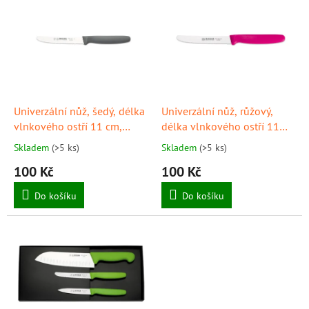
ý
p
i
s
p
r
o
d
Univerzální nůž, šedý, délka
Univerzální nůž, růžový,
u
vlnkového ostří 11 cm,
délka vlnkového ostří 11
k
GIESSER
cm, GIESSER
Skladem
(>5 ks)
Skladem
(>5 ks)
t
100 Kč
100 Kč
ů
Do košíku
Do košíku