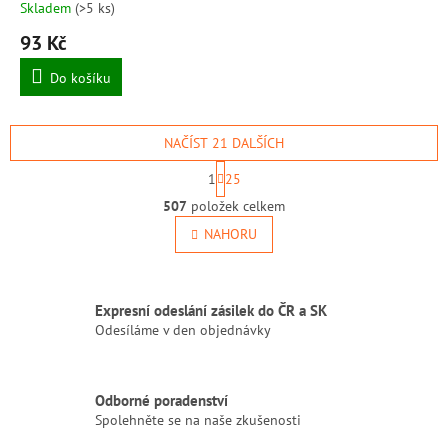
Skladem
(>5 ks)
93 Kč
Do košíku
NAČÍST 21 DALŠÍCH
S
1
25
t
O
r
507
položek celkem
v
á
l
NAHORU
n
á
k
o
d
v
a
á
Expresní odeslání zásilek do ČR a SK
c
n
í
Odesíláme v den objednávky
í
p
r
v
Odborné poradenství
k
Spolehněte se na naše zkušenosti
y
v