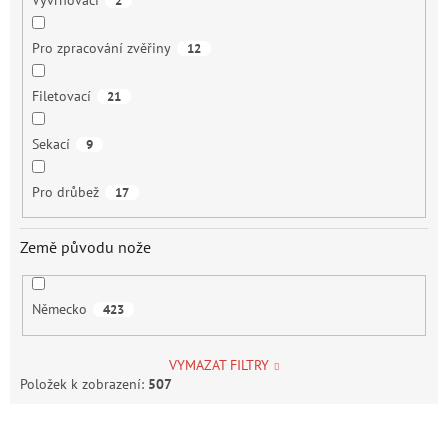
2
Pro zpracování zvěřiny
12
Filetovací
21
Sekací
9
Pro drůbež
17
Země původu nože
Německo
423
VYMAZAT FILTRY
Položek k zobrazení:
507
V