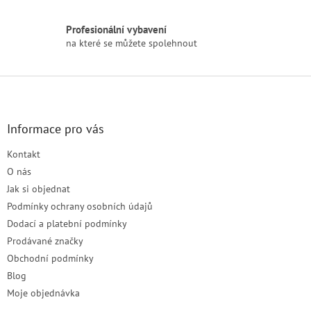
ý
p
Profesionální vybavení
i
na které se můžete spolehnout
s
u
Z
á
p
a
Informace pro vás
t
Kontakt
í
O nás
Jak si objednat
Podmínky ochrany osobních údajů
Dodací a platební podmínky
Prodávané značky
Obchodní podmínky
Blog
Moje objednávka