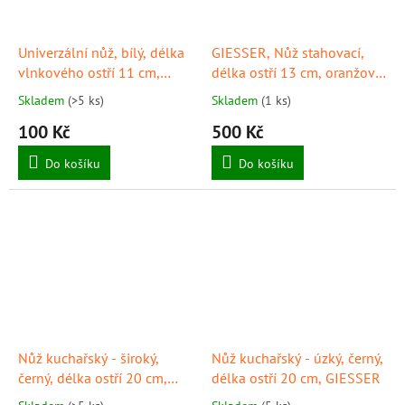
Univerzální nůž, bílý, délka
GIESSER, Nůž stahovací,
vlnkového ostří 11 cm,
délka ostří 13 cm, oranžový
GIESSER
, provedení "Wild Line"
Skladem
(>5 ks)
Skladem
(1 ks)
100 Kč
500 Kč
Do košíku
Do košíku
Nůž kuchařský - široký,
Nůž kuchařský - úzký, černý,
černý, délka ostří 20 cm,
délka ostří 20 cm, GIESSER
GIESSER