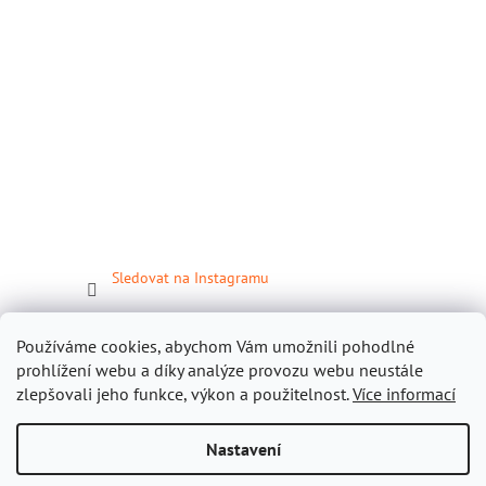
Sledovat na Instagramu
Facebook
Používáme cookies, abychom Vám umožnili pohodlné
prohlížení webu a díky analýze provozu webu neustále
zlepšovali jeho funkce, výkon a použitelnost.
Více informací
Nastavení
Vytvořil Shoptet