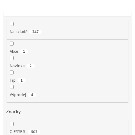
k
t
ů
Na skladě
347
Akce
1
Novinka
2
Tip
1
Výprodej
4
Značky
GIESSER
503