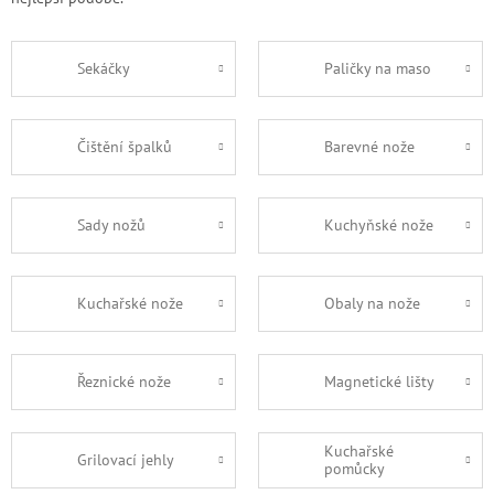
Sekáčky
Paličky na maso
Čištění špalků
Barevné nože
Sady nožů
Kuchyňské nože
Kuchařské nože
Obaly na nože
Řeznické nože
Magnetické lišty
Kuchařské
Grilovací jehly
pomůcky