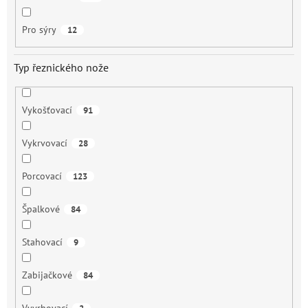
Pro sýry
12
Typ řeznického nože
Vykošťovací
91
Vykrvovací
28
Porcovací
123
Špalkové
84
Stahovací
9
Zabijačkové
84
Vyvrhovací