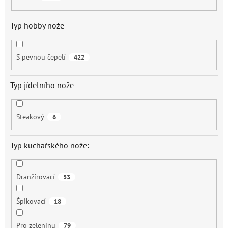
Typ hobby nože
S pevnou čepelí
422
Typ jídelního nože
Steakový
6
Typ kuchařského nože:
Dranžírovací
53
Špikovací
18
Pro zeleninu
79