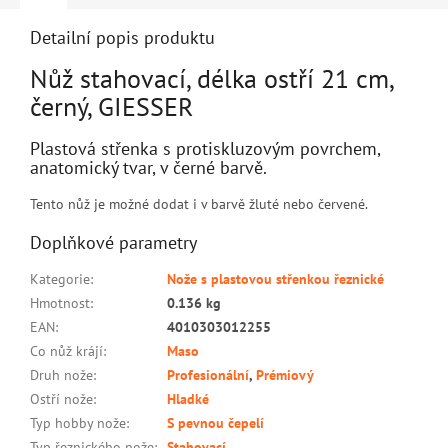
Detailní popis produktu
Nůž stahovací, délka ostří 21 cm,
černý, GIESSER
Plastová střenka s protiskluzovým povrchem,
anatomický tvar, v černé barvě.
Tento nůž je možné dodat i v barvě žluté nebo červené.
Doplňkové parametry
Kategorie
:
Nože s plastovou střenkou řeznické
Hmotnost
:
0.136 kg
EAN
:
4010303012255
Co nůž krájí
:
Maso
Druh nože
:
Profesionální
,
Prémiový
Ostří nože
:
Hladké
Typ hobby nože
:
S pevnou čepelí
Typ řeznického nože
:
Stahovací