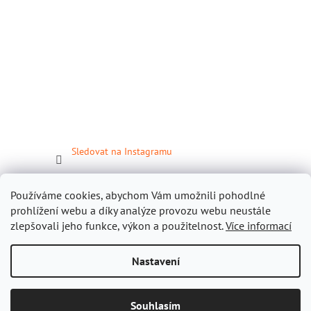
Sledovat na Instagramu
Facebook
Používáme cookies, abychom Vám umožnili pohodlné
prohlížení webu a díky analýze provozu webu neustále
zlepšovali jeho funkce, výkon a použitelnost.
Více informací
Nastavení
Vytvořil Shoptet
Souhlasím
Copyright 2026
Gastropomůcky.cz
. Všechna práva vyhrazena.