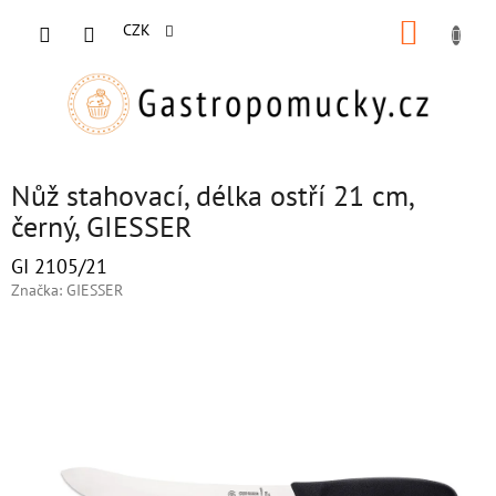
Přejít
NÁKUP
na
CZK
obsah
KOŠÍK
Nůž stahovací, délka ostří 21 cm,
černý, GIESSER
GI 2105/21
Značka:
GIESSER