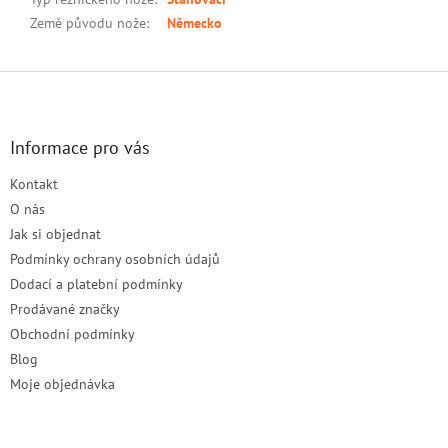
Země původu nože
:
Německo
Z
á
p
a
Informace pro vás
t
Kontakt
í
O nás
Jak si objednat
Podmínky ochrany osobních údajů
Dodací a platební podmínky
Prodávané značky
Obchodní podmínky
Blog
Moje objednávka