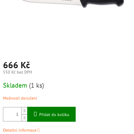
666 Kč
550 Kč bez DPH
Měrná
Skladem
(1 ks)
cena:
Možnosti doručení
Přidat do košíku
Detailní informace