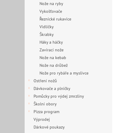
Nože na ryby
Vykošťovače
Řeznické rukavice
Vidličky
Škrabky
Háky a háčky
Zavírací nože
Nože na kebab
Nože na drůbež
Nože pro rybáře a myslivce
Ostření nožů
Dávkovače a plničky
Pomůcky pro výdej zmrzliny
Školní obory
Pizza program
Výprodej
Dárkové poukazy