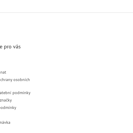
e pro vás
dnat
chrany osobních
latební podmínky
značky
podmínky
návka