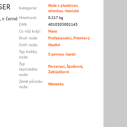
SSER
Nože s plastovou
Kategorie
:
střenkou řeznické
Hmotnost
:
0.217 kg
 v černé
EAN
:
4010303001143
Co nůž krájí
:
Maso
Druh nože
:
Profesionální
,
Prémiový
Ostří nože
:
Hladké
Typ hobby
S pevnou čepelí
nože
:
Typ
Porcovací
,
Špalkové
,
řeznického
Zabijačkové
nože
:
Země původu
Německo
nože
: