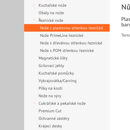
Nů
Kuchařské nože
Obaly na nože
Pla
Řeznické nože
bar
Nože s plastovou střenkou řeznické
Tent
Nože PrimeLine řeznické
Nože s dřevěnou střenkou řeznické
Nože s POM střenkou řeznické
Magnetické lišty
Grilovací jehly
Kuchařské pomůcky
Vykrajovátka/Carving
Pilky na kosti
Nože na sýry
Cukrářské a pekařské nože
Premium Cut
Ochranné zástěry
Krájecí desky