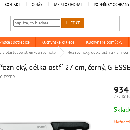
KONTAKT
O NÁS
JAK SI OBJEDNAT
PODMÍNKY OCHRANY
HLEDAT
yňské spotřebiče
Kuchyňské kráječe
Kuchyňské pomůcky
e s plastovou střenkou řeznické
Nůž řeznický, délka ostří 27 cm, čer
řeznický, délka ostří 27 cm, černý, GIESS
GIESSER
934
772 Kč b
Měrná
Sklad
cena:
Možnosti