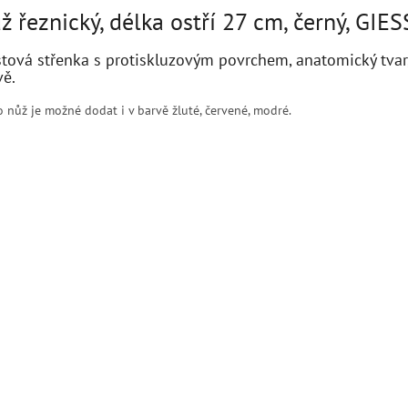
ž řeznický, délka ostří 27 cm, černý, GIE
stová střenka s protiskluzovým povrchem, anatomický tvar,
vě.
o nůž je možné dodat i v barvě žluté, červené, modré.