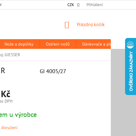
 OSOBNÍCH ÚDAJŮ
DODACÍ A PLATEBNÍ PODMÍNKY
CZK
Přihlášení
PRODÁVANÉ Z
NÁKUPNÍ
Prázdný košík
KOŠÍK
Nože a doplňky
Ostření nožů
Dávkovače a plničky
P
ný, GIESSER
ER
GI 4005/27
 Kč
ez DPH
em u výrobce
 doručení