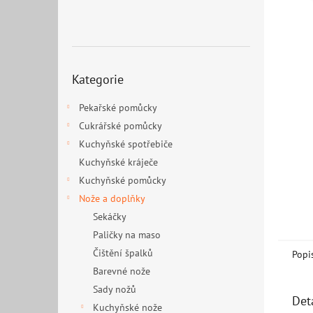
n
e
l
Přeskočit
Kategorie
kategorie
Pekařské pomůcky
Cukrářské pomůcky
Kuchyňské spotřebiče
Kuchyňské kráječe
Kuchyňské pomůcky
Nože a doplňky
Sekáčky
Paličky na maso
Čištění špalků
Popi
Barevné nože
Sady nožů
Det
Kuchyňské nože