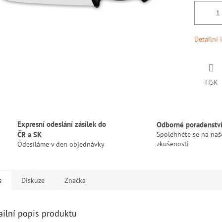
Detailní 
TISK
Expresní odeslání zásilek do
Odborné poradenstv
ČR a SK
Spolehněte se na naš
zkušenosti
Odesíláme v den objednávky
s
Diskuze
Značka
ailní popis produktu