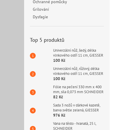
Ochranné pomůcky
Grilování
Dysfagie
Top 5 produktů
Univerzální nůž, šedý, délka
vlnkového ostří 11 cm, GIESSER
100 Kč
Univerzální nůž, růžový, délka
vlnkového ostří 11 cm, GIESSER
100 Kč
Fólie na pečení 330 mm x 400
mm, síla 0,073 mm SCHNEIDER
82 Kč
Sada 3 nožů v dárkové kazetě,
barva světle zelená, GIESSER
976 Kč
Vana na těsto - hranatá, 25 l,
SCHNEIDER