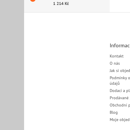
1 214 Kč
Z
á
p
a
t
Informac
í
Kontakt
O nás
Jak si obje
Podmínky o
údajů
Dodací a p
Prodávané 
Obchodní 
Blog
Moje objed