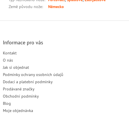
Země původu nože
:
Německo
Z
á
p
a
Informace pro vás
t
Kontakt
í
O nás
Jak si objednat
Podmínky ochrany osobních údajů
Dodací a platební podmínky
Prodávané značky
Obchodní podmínky
Blog
Moje objednávka