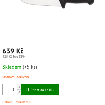
639 Kč
528 Kč bez DPH
Měrná
Skladem
(>5 ks)
cena:
Možnosti doručení
Přidat do košíku
Detailní informace