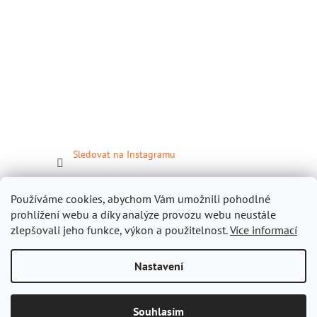
Sledovat na Instagramu
Facebook
Používáme cookies, abychom Vám umožnili pohodlné
prohlížení webu a díky analýze provozu webu neustále
zlepšovali jeho funkce, výkon a použitelnost.
Více informací
Nastavení
Vytvořil Shoptet
Souhlasím
Copyright 2026
Gastropomůcky.cz
. Všechna práva vyhrazena.