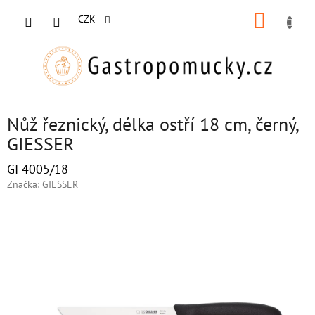
Přejít
NÁKUP
na
CZK
obsah
KOŠÍK
Nůž řeznický, délka ostří 18 cm, černý,
GIESSER
GI 4005/18
Značka:
GIESSER