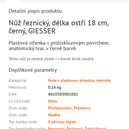
Detailní popis produktu
Nůž řeznický, délka ostří 18 cm,
černý, GIESSER
Plastová střenka s protiskluzovým povrchem,
anatomický tvar, v černé barvě.
Tento nůž je možné dodat i v barvě žluté, modré.
Doplňkové parametry
Kategorie
:
Nože s plastovou střenkou řeznické
Hmotnost
:
0.16 kg
EAN
:
4010303001082
Co nůž krájí
:
Maso
Druh nože
:
Profesionální
,
Prémiový
Ostří nože
:
Hladké
Typ hobby nože
:
S pevnou čepelí
Typ řeznického nože
:
Porcovací
,
Špalkové
,
Zabijačkové