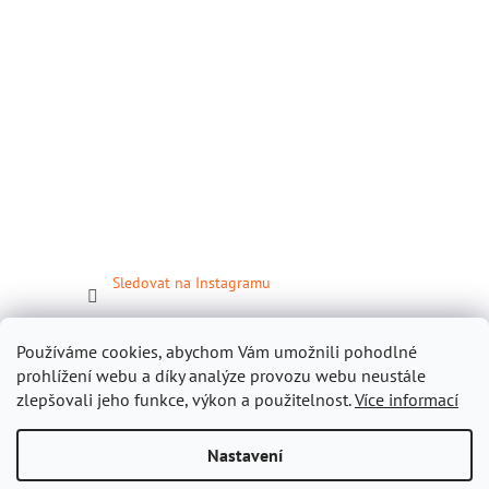
Sledovat na Instagramu
Facebook
Používáme cookies, abychom Vám umožnili pohodlné
prohlížení webu a díky analýze provozu webu neustále
zlepšovali jeho funkce, výkon a použitelnost.
Více informací
Nastavení
Vytvořil Shoptet