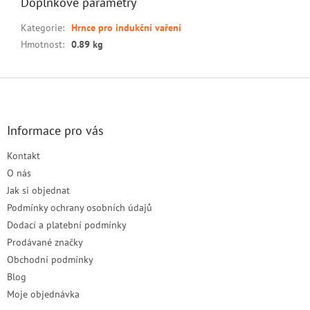
Doplňkové parametry
Kategorie
:
Hrnce pro indukční vaření
Hmotnost
:
0.89 kg
Z
á
p
a
Informace pro vás
t
Kontakt
í
O nás
Jak si objednat
Podmínky ochrany osobních údajů
Dodací a platební podmínky
Prodávané značky
Obchodní podmínky
Blog
Moje objednávka