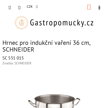
Přejít
NÁKUP
na
CZK
obsah
KOŠÍK
Hrnec pro indukční vaření 36 cm,
SCHNEIDER
SC 531 015
Značka:
SCHNEIDER