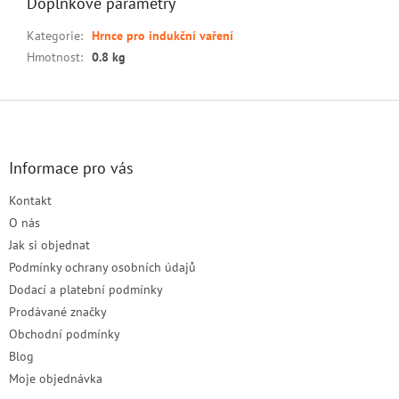
Doplňkové parametry
Kategorie
:
Hrnce pro indukční vaření
Hmotnost
:
0.8 kg
Z
á
p
a
Informace pro vás
t
Kontakt
í
O nás
Jak si objednat
Podmínky ochrany osobních údajů
Dodací a platební podmínky
Prodávané značky
Obchodní podmínky
Blog
Moje objednávka