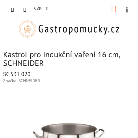
Přejít
NÁKUP
na
CZK
obsah
KOŠÍK
Kastrol pro indukční vaření 16 cm,
SCHNEIDER
SC 531 020
Značka:
SCHNEIDER