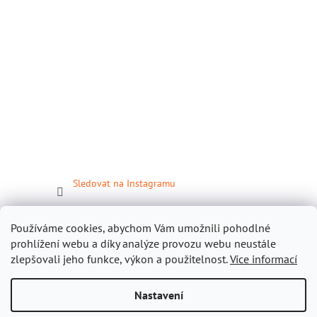
Sledovat na Instagramu
Facebook
Používáme cookies, abychom Vám umožnili pohodlné
prohlížení webu a díky analýze provozu webu neustále
zlepšovali jeho funkce, výkon a použitelnost.
Více informací
Nastavení
Vytvořil Shoptet