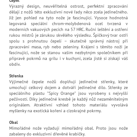
Čepel
Výrazný design, neuvěřitelná ostrost, perfektní zpracování
dělají z nožů této exkluzivní nové řady něco zcela jedinečného.
Již jen pohled na tyto nože je fascinující. Vysoce hodnotná
legovaná speciální chrom-molybdenová ocel tvrzená v
moderních vakuových pecích na 57 HRC. Ruční leštění a ostření
rukou mistrů je zárukou skvělého výsledku. Špičkový tvar ostří
spolu s prohnutou čepelí – skutečně správný nástroj při
zpracování masa, ryb nebo zeleniny. Krájení s těmito noži je
fascinující, nože se stanou vaším nezbytným společníkem při
přípravě pokrmů na grilu i v kuchyni, zcela jistě si získají váš
obdiv.
Střenka
Výjimečné čepele nožů doplňují jedinečné střenky, které
umocňují celkový dojem a dotváří jedinečné dílo. Střenky ze
speciálního plastu "Spicy Orange" jsou vyrobeny s nejvyšší
pečlivostí. Díky jedinečné kresbě je každý nůž nezaměnitelným
originálem. Atraktivní vzhled tohoto materiálu vyvolává
myšlenky na exotická koření a cizokrajné pokrmy.
Obal
Mimořádné nože vyžadují mimořádný obal. Proto jsou nože
zabaleny do exkluzivní dřevěné krabičky.