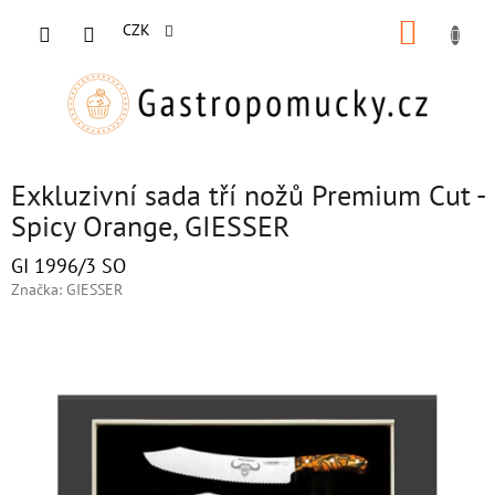
Přejít
NÁKUP
na
CZK
obsah
KOŠÍK
Exkluzivní sada tří nožů Premium Cut -
Spicy Orange, GIESSER
GI 1996/3 SO
Značka:
GIESSER