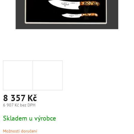
8 357 Kč
6 907 Kč bez DPH
Měrná
Skladem u výrobce
cena:
Možnosti doručení