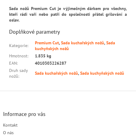
Sada nožů Premium Cut je výjimečným dárkem pro všechny,
kteří rádi vaří nebo patří do společnosti přátel grilování a
oslav.
Doplňkové parametry
Premium Cut
,
Sada kuchařských nožů
,
Sada
Kategorie
:
kuchyňských nožů
Hmotnost
:
1.835 kg
EAN
:
4010303226287
Druh sady
Sada kuchařských nožů
,
Sada kuchyňských nožů
nožů
:
Z
á
p
a
Informace pro vás
t
Kontakt
í
O nás