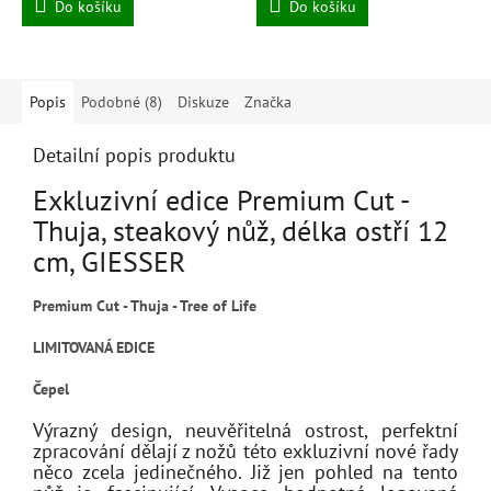
Do košíku
Do košíku
Popis
Podobné (8)
Diskuze
Značka
Detailní popis produktu
Exkluzivní edice Premium Cut -
Thuja, steakový nůž, délka ostří 12
cm, GIESSER
Premium Cut - Thuja - Tree of Life
LIMITOVANÁ EDICE
Čepel
Výrazný design, neuvěřitelná ostrost, perfektní
zpracování dělají z nožů této exkluzivní nové řady
něco zcela jedinečného. Již jen pohled na tento