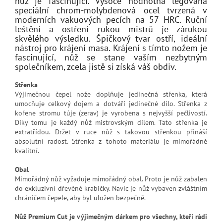
nůž je fascinující. Vysoce hodnotná legovaná
speciální chrom-molybdenová ocel tvrzená v
moderních vakuových pecích na 57 HRC. Ruční
leštění a ostření rukou mistrů je zárukou
skvělého výsledku. Špičkový tvar ostří, ideální
nástroj pro krájení masa. Krájení s tímto nožem je
fascinující, nůž se stane vaším nezbytným
společníkem, zcela jistě si získá váš obdiv.
Střenka
Výjimečnou čepel nože doplňuje jedinečná střenka, která
umocňuje celkový dojem a dotváří jedinečné dílo. Střenka z
kořene stromu túje (zerav) je vyrobena s nejvyšší pečlivostí.
Díky tomu je každý nůž mistrovským dílem. Tato střenka je
extratřídou. Držet v ruce nůž s takovou střenkou přináší
absolutní radost. Střenka z tohoto materiálu je mimořádně
kvalitní.
Obal
Mimořádný nůž vyžaduje mimořádný obal. Proto je nůž zabalen
do exkluzivní dřevěné krabičky. Navíc je nůž vybaven zvláštním
chráničem čepele, aby byl uložen bezpečně.
Nůž Premium Cut je výjimečným dárkem pro všechny, kteří rádi