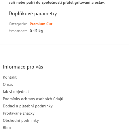
vaří nebo patří do společnosti přátel grilování a oslav.
Doplňkové parametry
Kategorie
:
Premium Cut
Hmotnost
:
0.15 kg
Z
á
p
a
Informace pro vás
t
Kontakt
í
O nás
Jak si objednat
Podmínky ochrany osobních údajů
Dodací a platební podmínky
Prodávané značky
Obchodní podmínky
Blog