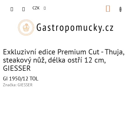
Přejít
NÁKUP
na
CZK
obsah
KOŠÍK
Exkluzivní edice Premium Cut - Thuja,
steakový nůž, délka ostří 12 cm,
GIESSER
GI 1950/12 TOL
Značka:
GIESSER