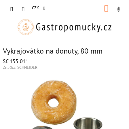
Přejít
NÁKUP
na
CZK
obsah
KOŠÍK
Vykrajovátko na donuty, 80 mm
SC 155 011
Značka:
SCHNEIDER