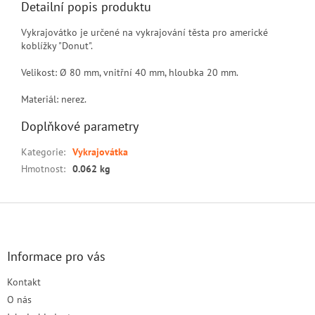
Detailní popis produktu
Vykrajovátko je určené na vykrajování těsta pro americké
koblížky "Donut".
Velikost: Ø 80 mm, vnitřní 40 mm, hloubka 20 mm.
Materiál: nerez.
Doplňkové parametry
Kategorie
:
Vykrajovátka
Hmotnost
:
0.062 kg
Z
á
p
a
Informace pro vás
t
Kontakt
í
O nás