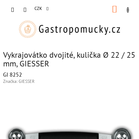
Přejít
NÁKUP
na
CZK
obsah
KOŠÍK
Vykrajovátko dvojité, kulička Ø 22 / 25
mm, GIESSER
GI 8252
Značka:
GIESSER