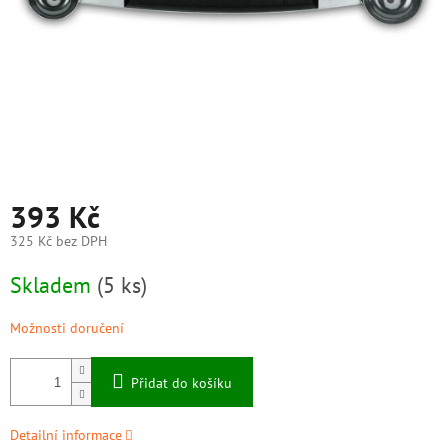
393 Kč
325 Kč bez DPH
Měrná
Skladem
(5 ks)
cena:
Možnosti doručení
Přidat do košíku
Detailní informace