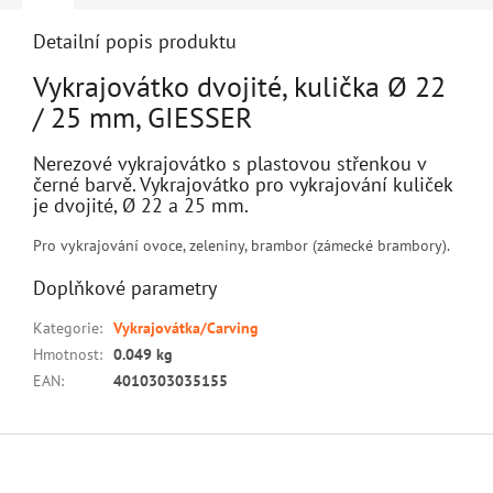
Detailní popis produktu
Vykrajovátko dvojité, kulička Ø 22
/ 25 mm, GIESSER
Nerezové vykrajovátko s plastovou střenkou v
černé barvě. Vykrajovátko pro vykrajování kuliček
je dvojité, Ø 22 a 25 mm.
Pro vykrajování ovoce, zeleniny, brambor (zámecké brambory).
Doplňkové parametry
Kategorie
:
Vykrajovátka/Carving
Hmotnost
:
0.049 kg
EAN
:
4010303035155
Z
á