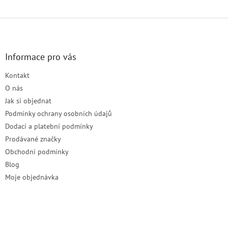
Z
á
p
a
Informace pro vás
t
Kontakt
í
O nás
Jak si objednat
Podmínky ochrany osobních údajů
Dodací a platební podmínky
Prodávané značky
Obchodní podmínky
Blog
Moje objednávka