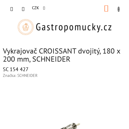
Přejít
NÁKUP
na
CZK
obsah
KOŠÍK
Vykrajovač CROISSANT dvojitý, 180 x
200 mm, SCHNEIDER
SC 154 427
Značka:
SCHNEIDER