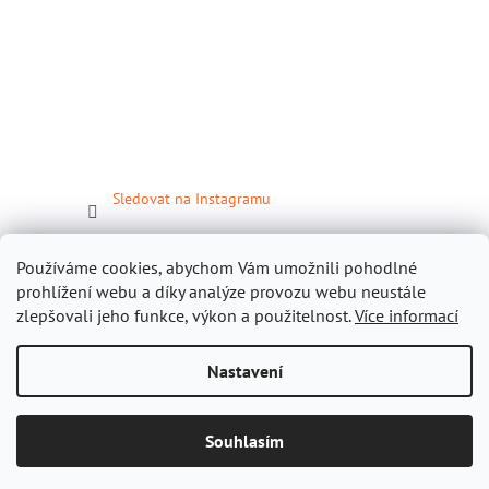
Sledovat na Instagramu
Facebook
Používáme cookies, abychom Vám umožnili pohodlné
prohlížení webu a díky analýze provozu webu neustále
zlepšovali jeho funkce, výkon a použitelnost.
Více informací
Nastavení
Vytvořil Shoptet
Souhlasím
Copyright 2026
Gastropomůcky.cz
. Všechna práva vyhrazena.