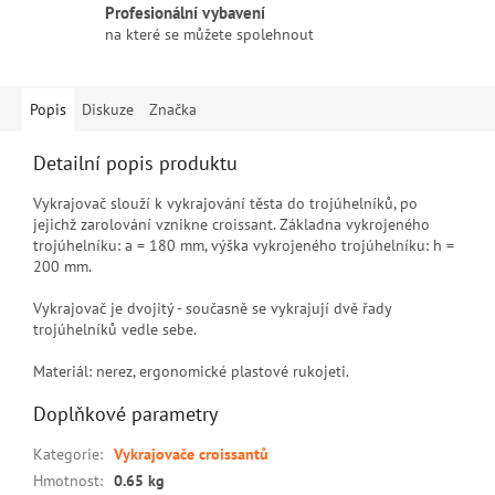
Profesionální vybavení
na které se můžete spolehnout
Popis
Diskuze
Značka
Detailní popis produktu
Vykrajovač slouží k vykrajování těsta do trojúhelníků, po
jejichž zarolování vznikne croissant. Základna vykrojeného
trojúhelníku: a = 180 mm, výška vykrojeného trojúhelníku: h =
200 mm.
Vykrajovač je dvojitý - současně se vykrajují dvě řady
trojúhelníků vedle sebe.
Materiál: nerez, ergonomické plastové rukojeti.
Doplňkové parametry
Kategorie
:
Vykrajovače croissantů
Hmotnost
:
0.65 kg