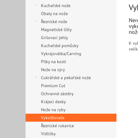
Vy
Kuchařské nože
Obaly na nože
Ner
Řeznické nože
vyk
Magnetické lišty
nož
Grilovací jehly
K vy
Kuchařské pomůcky
velik
Vykrajovátka/Carving
Pilky na kosti
Nože na sýry
Cukrářské a pekařské nože
Premium Cut
Ochranné zástěry
Krájecí desky
Nože na ryby
Vykošťovače
Řeznické rukavice
Vidličky