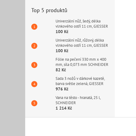
Top 5 produktů
Univerzální nůž, šedý, délka
vlnkového ostří 11 cm, GIESSER
100 Kč
Univerzální nůž, růžový, délka
vlnkového ostří 11 cm, GIESSER
100 Kč
Fólie na pečení 330 mm x 400
mm, síla 0,073 mm SCHNEIDER
82 Kč
Sada 3 nožů v dárkové kazetě,
barva světle zelená, GIESSER
976 Kč
Vana na těsto - hranatá, 25 l,
SCHNEIDER
1 214 Kč
Z
á
p