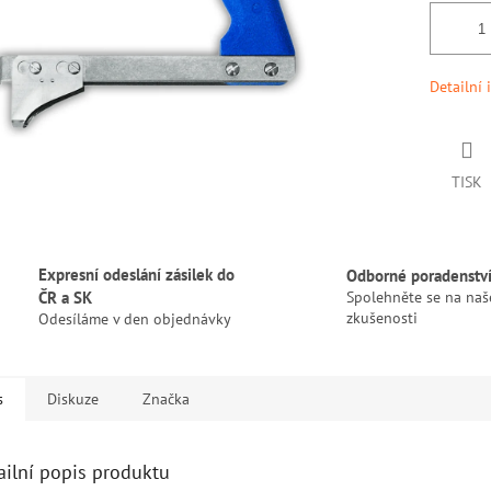
Detailní 
TISK
Expresní odeslání zásilek do
Odborné poradenstv
ČR a SK
Spolehněte se na naš
zkušenosti
Odesíláme v den objednávky
s
Diskuze
Značka
ailní popis produktu