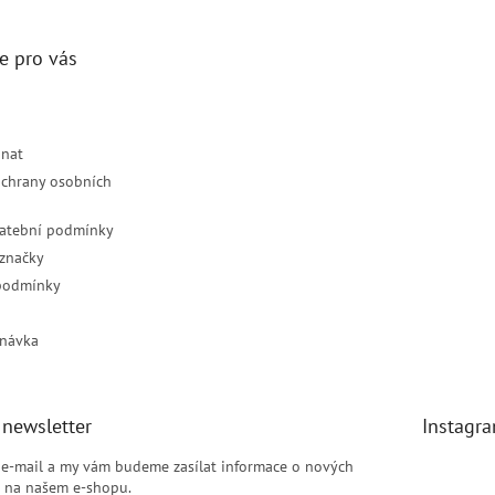
e pro vás
dnat
chrany osobních
latební podmínky
značky
podmínky
návka
 newsletter
Instagr
j e-mail a my vám budeme zasílat informace o nových
 na našem e-shopu.