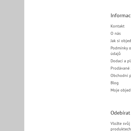
a
t
Informac
í
Kontakt
O nás
Jak si obje
Podmínky o
údajů
Dodací a p
Prodávané 
Obchodní 
Blog
Moje objed
Odebírat
Vložte svů
produktech