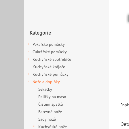
n
e
l
Přeskočit
Kategorie
kategorie
Pekařské pomůcky
Cukrářské pomůcky
Kuchyňské spotřebiče
Kuchyňské kráječe
Kuchyňské pomůcky
Nože a doplňky
Sekáčky
Paličky na maso
Čištění špalků
Popi
Barevné nože
Sady nožů
Det
Kuchyňské nože