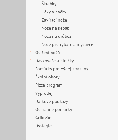
Škrabky
Háky a háčky
Zavírací nože
Nože na kebab
Nože na drůbež
Nože pro rybáře a myslivce
Ostření nožů
Dávkovače a plničky
Pomůcky pro výdej zmrzliny
Školní obory
Pizza program
Výprodej
Dárkové poukazy
Ochranné pomůcky
Grilování
Dysfagie