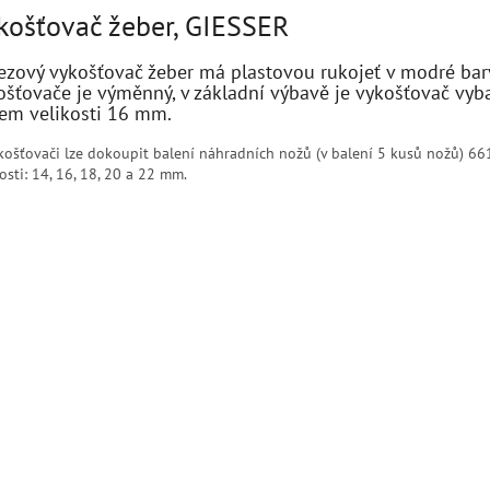
košťovač žeber, GIESSER
ezový vykošťovač žeber má plastovou rukojeť v modré bar
ošťovače je výměnný, v základní výbavě je vykošťovač vyb
em velikosti 16 mm.
košťovači lze dokoupit balení náhradních nožů (v balení 5 kusů nožů) 66
osti: 14, 16, 18, 20 a 22 mm.