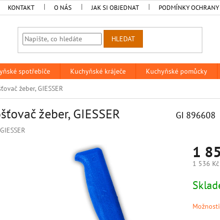
KONTAKT
O NÁS
JAK SI OBJEDNAT
PODMÍNKY OCHRANY
HLEDAT
yňské spotřebiče
Kuchyňské kráječe
Kuchyňské pomůcky
ťovač žeber, GIESSER
šťovač žeber, GIESSER
GI 896608
GIESSER
1 8
1 536 Kč
Měrná
Skla
cena:
Možnosti