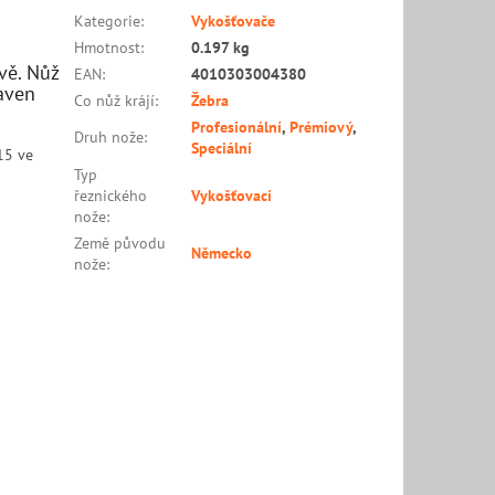
Kategorie
:
Vykošťovače
Hmotnost
:
0.197 kg
vě. Nůž
EAN
:
4010303004380
aven
Co nůž krájí
:
Žebra
Profesionální
,
Prémiový
,
Druh nože
:
Speciální
15 ve
Typ
řeznického
Vykošťovací
nože
:
Země původu
Německo
nože
: