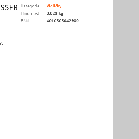
IESSER
Kategorie
:
Vidličky
Hmotnost
:
0.028 kg
EAN
:
4010303042900
é.