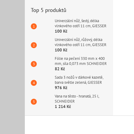
Top 5 produktů
Univerzální nůž, šedý, délka
vlnkového ostří 11 cm, GIESSER
100 Kč
Univerzální nůž, růžový, délka
vlnkového ostří 11 cm, GIESSER
100 Kč
Fólie na pečení 330 mm x 400
mm, síla 0,073 mm SCHNEIDER
82 Kč
Sada 3 nožů v dárkové kazetě,
barva světle zelená, GIESSER
976 Kč
Vana na těsto - hranatá, 25 l,
SCHNEIDER
1 214 Kč
Z
á
p