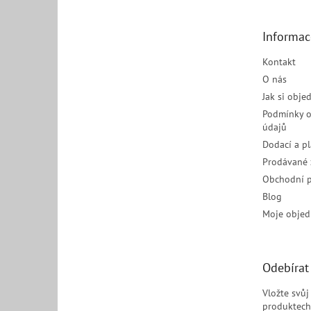
a
t
Informac
í
Kontakt
O nás
Jak si obje
Podmínky o
údajů
Dodací a p
Prodávané 
Obchodní 
Blog
Moje objed
Odebírat
Vložte svů
produktech