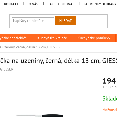
KONTAKT
O NÁS
JAK SI OBJEDNAT
PODMÍNKY OCHRANY
HLEDAT
yňské spotřebiče
Kuchyňské kráječe
Kuchyňské pomůcky
a uzeniny, černá, délka 13 cm, GIESSER
ička na uzeniny, černá, délka 13 cm, GIE
GIESSER
194
160 Kč b
Měrná
Skla
cena:
Možnosti