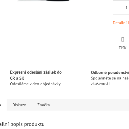
Detailní 
TISK
Expresní odeslání zásilek do
Odborné poradenstv
ČR a SK
Spolehněte se na naš
zkušenosti
Odesíláme v den objednávky
s
Diskuze
Značka
ailní popis produktu