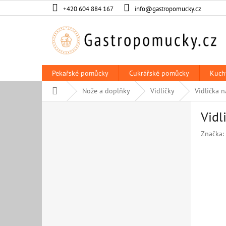
Přejít
+420 604 884 167
info@gastropomucky.cz
na
obsah
Pekařské pomůcky
Cukrářské pomůcky
Kuch
Domů
Nože a doplňky
Vidličky
Vidlička n
P
Vidl
o
s
Značka:
t
r
a
n
n
í
p
a