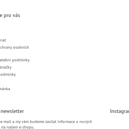
e pro vás
dnat
chrany osobních
latební podmínky
značky
podmínky
návka
 newsletter
Instagr
j e-mail a my vám budeme zasílat informace o nových
 na našem e-shopu.