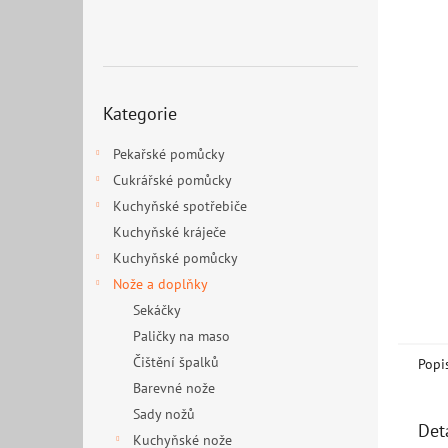
n
e
l
Přeskočit
Kategorie
kategorie
Pekařské pomůcky
Cukrářské pomůcky
Kuchyňské spotřebiče
Kuchyňské kráječe
Kuchyňské pomůcky
Nože a doplňky
Sekáčky
Paličky na maso
Čištění špalků
Popi
Barevné nože
Sady nožů
Det
Kuchyňské nože