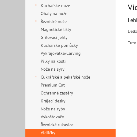
Vi
Kuchařské nože
Obaly na nože
Leh
Řeznické nože
Magnetické lišty
Délk
Grilovací jehly
Tuto 
Kuchařské pomůcky
Vykrajovátka/Carving
Pilky na kosti
Nože na sýry
Cukrářské a pekařské nože
Premium Cut
Ochranné zástěry
Krájecí desky
Nože na ryby
Vykošťovače
Řeznické rukavice
Vidličky