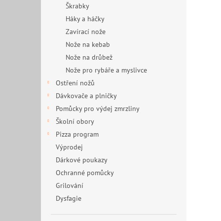
Škrabky
Háky a háčky
Zavírací nože
Nože na kebab
Nože na drůbež
Nože pro rybáře a myslivce
Ostření nožů
Dávkovače a plničky
Pomůcky pro výdej zmrzliny
Školní obory
Pizza program
Výprodej
Dárkové poukazy
Ochranné pomůcky
Grilování
Dysfagie