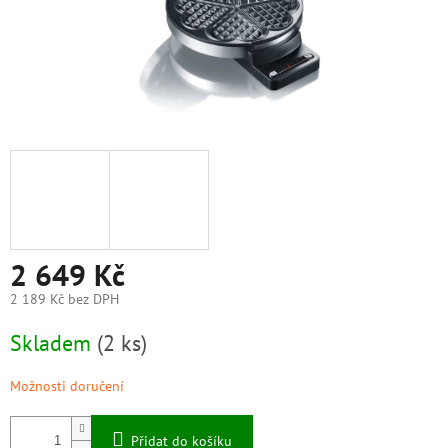
2 649 Kč
2 189 Kč bez DPH
Měrná
Skladem
(2 ks)
cena:
Možnosti doručení
Přidat do košíku