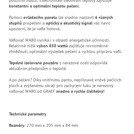
použitím mastit. Elektronické sledování teploty zajišťuje
konstantní a optimální teplotu pečení.
Pomocí
ovládacího panelu
lze snadno nastavit
6 různých
stupňů
propečení a
optický a akustický signál
vás navíc
upozorní, že je vafle hotová.
Vaflovač WA80 vyniká i v oblasti energetické účinnosti.
Relativně nižš
í výkon 850 wattů
zajišťuje rovnoměrné
zhnědnutí, optimální výsledek pečení a rychlou přípravu vaflí.
Tepelně izolované pouzdro
z nerezové oceli odpovídá
aktuálním předpisům o teplotě.
A po pečení? Díky vnitřnímu pantu, nepřilnavé vrstvě pečicích
ploch a zvýšenému okraji pro zachycení tuku je nerezový
vaflovač WA80 od GRAEF
snadno a rychle čistitelný!
Technické parametry
Rozměry:
270 mm x 205 mm x 84 mm