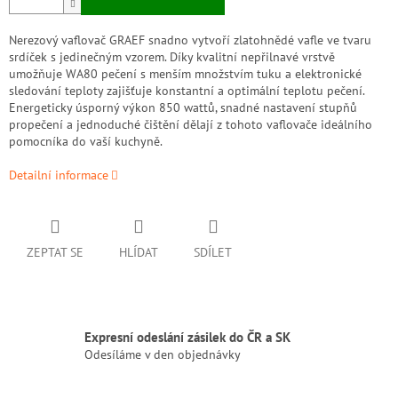
Nerezový vaflovač GRAEF snadno vytvoří zlatohnědé vafle ve tvaru
srdíček s jedinečným vzorem. Díky kvalitní nepřilnavé vrstvě
umožňuje WA80 pečení s menším množstvím tuku a elektronické
sledování teploty zajišťuje konstantní a optimální teplotu pečení.
Energeticky úsporný výkon 850 wattů, snadné nastavení stupňů
propečení a jednoduché čištění dělají z tohoto vaflovače ideálního
pomocníka do vaší kuchyně.
Detailní informace
ZEPTAT SE
HLÍDAT
SDÍLET
Expresní odeslání zásilek do ČR a SK
Odesíláme v den objednávky