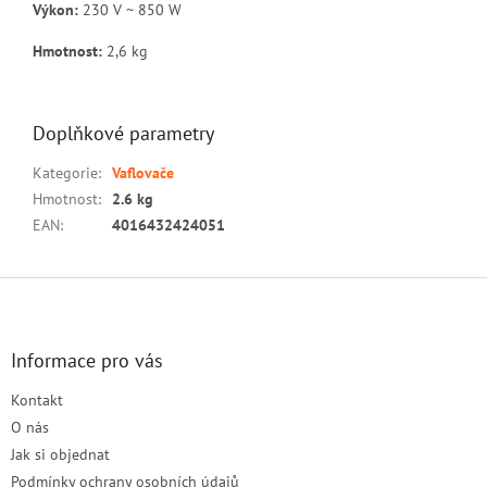
Výkon:
230 V ~ 850 W
Hmotnost:
2,6 kg
Doplňkové parametry
Kategorie
:
Vaflovače
Hmotnost
:
2.6 kg
EAN
:
4016432424051
Z
á
p
a
Informace pro vás
t
Kontakt
í
O nás
Jak si objednat
Podmínky ochrany osobních údajů