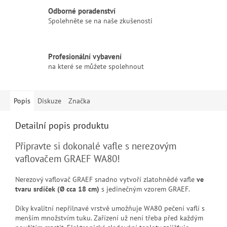
Odborné poradenství
Spolehněte se na naše zkušenosti
Profesionální vybavení
na které se můžete spolehnout
Popis
Diskuze
Značka
Detailní popis produktu
Připravte si dokonalé vafle s nerezovým
vaflovačem GRAEF WA80!
Nerezový vaflovač GRAEF snadno vytvoří zlatohnědé vafle
ve
tvaru srdíček (Ø cca 18 cm)
s jedinečným vzorem GRAEF.
Díky kvalitní nepřilnavé vrstvě umožňuje WA80 pečení vaflí s
menším množstvím tuku. Zařízení už není třeba před každým