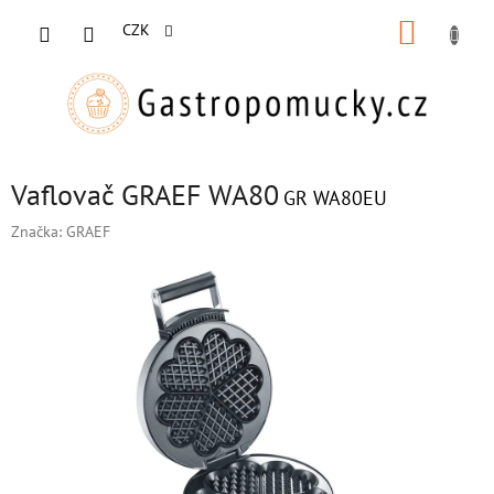
Přejít
NÁKUP
na
CZK
obsah
KOŠÍK
Vaflovač GRAEF WA80
GR WA80EU
Značka:
GRAEF