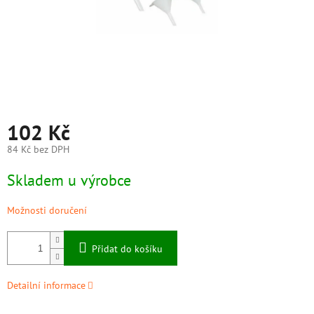
102 Kč
84 Kč bez DPH
Měrná
Skladem u výrobce
cena:
Možnosti doručení
Přidat do košíku
Detailní informace