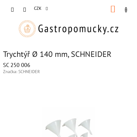
Přejít
NÁKUP
na
CZK
obsah
KOŠÍK
Trychtýř Ø 140 mm, SCHNEIDER
SC 250 006
Značka:
SCHNEIDER