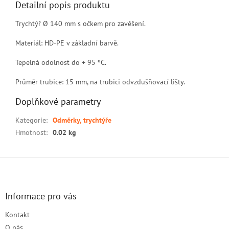
Detailní popis produktu
Trychtýř Ø 140 mm s očkem pro zavěšení.
Materiál: HD-PE v základní barvě.
Tepelná odolnost do + 95 ºC.
Průměr trubice: 15 mm, na trubici odvzdušňovací lišty.
Doplňkové parametry
Kategorie
:
Odměrky, trychtýře
Hmotnost
:
0.02 kg
Z
á
p
a
Informace pro vás
t
Kontakt
í
O nás