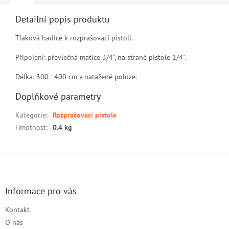
Detailní popis produktu
Tlaková hadice k rozprašovací pistoli.
Připojení: převlečná matice 3/4", na straně pistole 1/4".
Délka: 300 - 400 cm v natažené poloze.
Doplňkové parametry
Kategorie
:
Rozprašovací pistole
Hmotnost
:
0.4 kg
Z
á
p
a
Informace pro vás
t
Kontakt
í
O nás