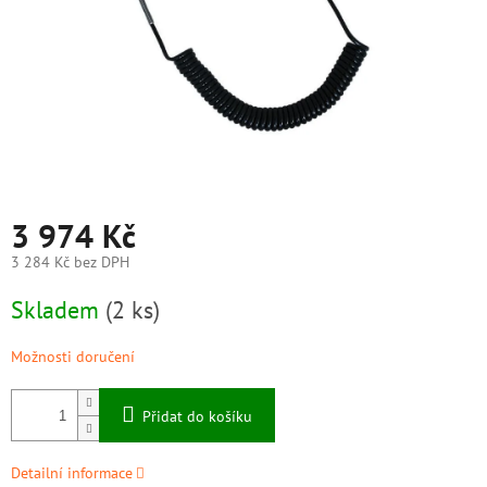
3 974 Kč
3 284 Kč bez DPH
Měrná
Skladem
(2 ks)
cena:
Možnosti doručení
Přidat do košíku
Detailní informace