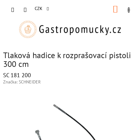
Přejít
NÁKUP
na
CZK
obsah
KOŠÍK
Tlaková hadice k rozprašovací pistoli
300 cm
SC 181 200
Značka:
SCHNEIDER