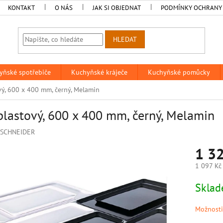
KONTAKT
O NÁS
JAK SI OBJEDNAT
PODMÍNKY OCHRANY
HLEDAT
yňské spotřebiče
Kuchyňské kráječe
Kuchyňské pomůcky
vý, 600 x 400 mm, černý, Melamin
plastový, 600 x 400 mm, černý, Melamin
SCHNEIDER
1 32
1 097 Kč
Měrná
Sklad
cena:
Možnosti