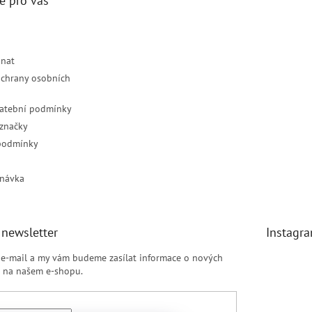
e pro vás
dnat
chrany osobních
latební podmínky
značky
podmínky
návka
 newsletter
Instagr
j e-mail a my vám budeme zasílat informace o nových
 na našem e-shopu.