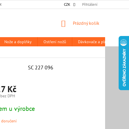
 OSOBNÍCH ÚDAJŮ
DODACÍ A PLATEBNÍ PODMÍNKY
CZK
Přihlášení
PRODÁVANÉ Z
NÁKUPNÍ
Prázdný košík
KOŠÍK
Nože a doplňky
Ostření nožů
Dávkovače a plničky
P
SC 227 096
7 Kč
 bez DPH
em u výrobce
 doručení