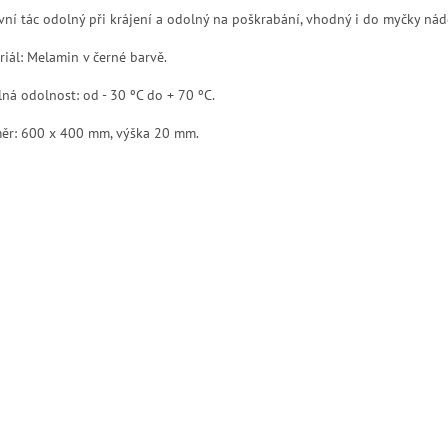
vní tác odolný při krájení a odolný na poškrabání, vhodný i do myčky nád
riál: Melamin v černé barvě.
lná odolnost: od - 30 ºC do + 70 ºC.
ěr: 600 x 400 mm, výška 20 mm.