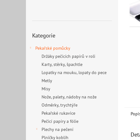
n
e
l
Přeskočit
Kategorie
kategorie
Pekařské pomůcky
Držáky pečících papírů v roli
Karty, stěrky, špachtle
Lopatky na mouku, lopaty do pece
Metly
Mísy
Nože, palety, nádoby na nože
Odměrky, trychtýře
Pekařské rukavice
Popi
Pečící papíry a fólie
Plechy na pečení
Det
Plničky koblih