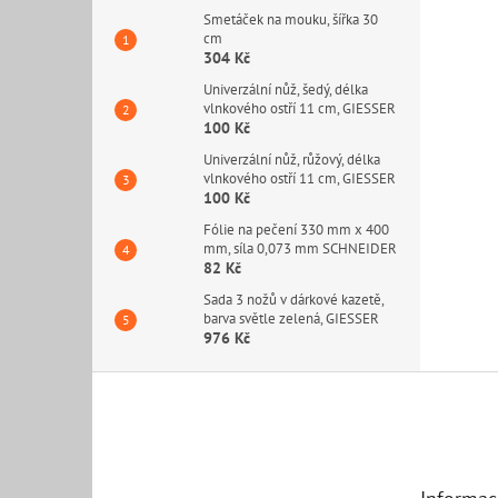
Smetáček na mouku, šířka 30
cm
304 Kč
Univerzální nůž, šedý, délka
vlnkového ostří 11 cm, GIESSER
100 Kč
Univerzální nůž, růžový, délka
vlnkového ostří 11 cm, GIESSER
100 Kč
Fólie na pečení 330 mm x 400
mm, síla 0,073 mm SCHNEIDER
82 Kč
Sada 3 nožů v dárkové kazetě,
barva světle zelená, GIESSER
976 Kč
Z
á
p
a
t