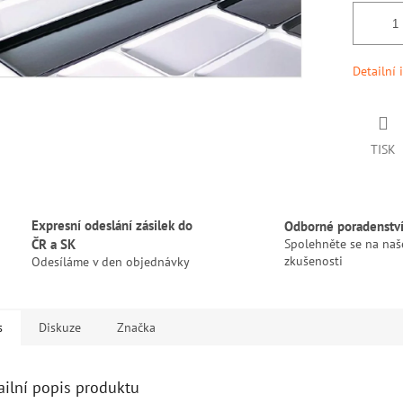
Detailní 
TISK
Expresní odeslání zásilek do
Odborné poradenstv
ČR a SK
Spolehněte se na naš
zkušenosti
Odesíláme v den objednávky
s
Diskuze
Značka
ailní popis produktu