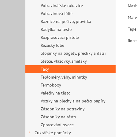
Potravinářské rukavice
Masi
Potravinová fólie
Mate
Raznice na pečivo, pravítka
Tepe
Rádýlka na těsto
Rozprašovací pistole
Rozm
Řezačky fólie
Stojánky na bagety, preclíky a další
Štětce, vlažovky, smetáky
Tácy
Teploměry, váhy, minutky
Termoboxy
Válečky na těsto
Vozíky na plechy a na pečící papíry
Zásobníky na potraviny
Zásobníky na těsto
Zpracování ovoce
Cukrářské pomůcky