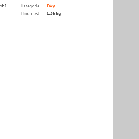
obí.
Kategorie
:
Tácy
Hmotnost
:
1.36 kg