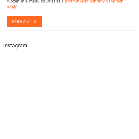
Vložením e-mailu souhlasíte s
podmínkami ochrany osobních
údajů
PŘIHLÁSIT SE
Instagram