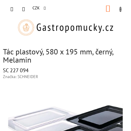
Přejít
NÁKUP
na
CZK
obsah
KOŠÍK
Tác plastový, 580 x 195 mm, černý,
Melamin
SC 227 094
Značka:
SCHNEIDER