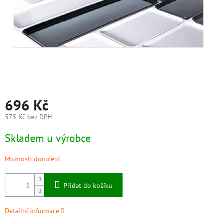
696 Kč
575 Kč bez DPH
Měrná
Skladem u výrobce
cena:
Možnosti doručení
Přidat do košíku
Detailní informace