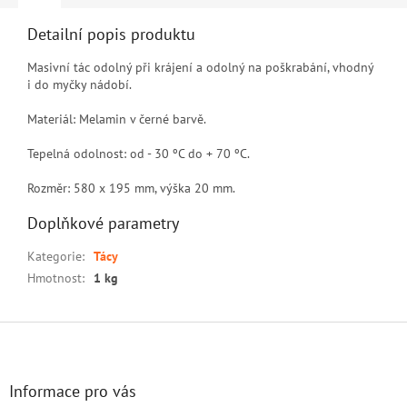
Detailní popis produktu
Masivní tác odolný při krájení a odolný na poškrabání, vhodný
i do myčky nádobí.
Materiál: Melamin v černé barvě.
Tepelná odolnost: od - 30 ºC do + 70 ºC.
Rozměr: 580 x 195 mm, výška 20 mm.
Doplňkové parametry
Kategorie
:
Tácy
Hmotnost
:
1 kg
Z
á
p
a
Informace pro vás