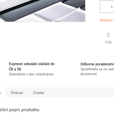
Detailní 
TISK
Expresní odeslání zásilek do
Odborné poradenstv
ČR a SK
Spolehněte se na naš
zkušenosti
Odesíláme v den objednávky
s
Diskuze
Značka
ailní popis produktu