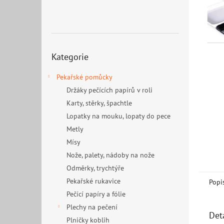
n
e
l
Přeskočit
Kategorie
kategorie
Pekařské pomůcky
Držáky pečících papírů v roli
Karty, stěrky, špachtle
Lopatky na mouku, lopaty do pece
Metly
Mísy
Nože, palety, nádoby na nože
Odměrky, trychtýře
Pekařské rukavice
Popi
Pečící papíry a fólie
Plechy na pečení
Det
Plničky koblih