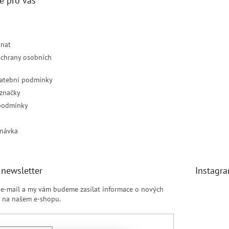
e pro vás
dnat
chrany osobních
latební podmínky
značky
podmínky
návka
 newsletter
Instagr
j e-mail a my vám budeme zasílat informace o nových
 na našem e-shopu.