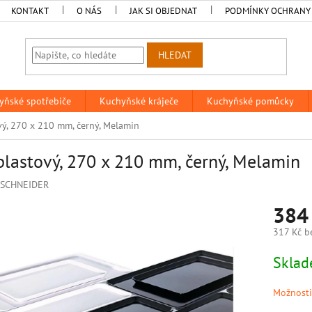
KONTAKT
O NÁS
JAK SI OBJEDNAT
PODMÍNKY OCHRANY
HLEDAT
yňské spotřebiče
Kuchyňské kráječe
Kuchyňské pomůcky
vý, 270 x 210 mm, černý, Melamin
plastový, 270 x 210 mm, černý, Melamin
SCHNEIDER
384
317 Kč b
Měrná
Sklad
cena:
Možnosti