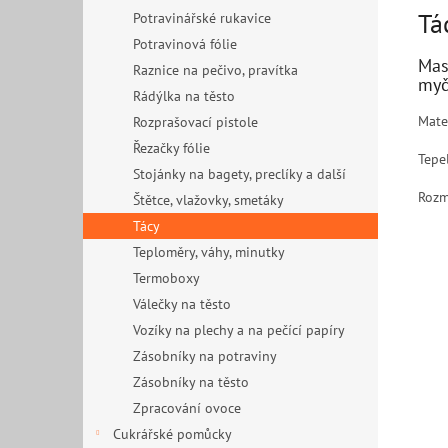
Tá
Potravinářské rukavice
Potravinová fólie
Mas
Raznice na pečivo, pravítka
myč
Rádýlka na těsto
Mate
Rozprašovací pistole
Řezačky fólie
Tepe
Stojánky na bagety, preclíky a další
Rozm
Štětce, vlažovky, smetáky
Tácy
Teploměry, váhy, minutky
Termoboxy
Válečky na těsto
Vozíky na plechy a na pečící papíry
Zásobníky na potraviny
Zásobníky na těsto
Zpracování ovoce
Cukrářské pomůcky