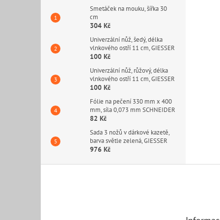
Smetáček na mouku, šířka 30
cm
304 Kč
Univerzální nůž, šedý, délka
vlnkového ostří 11 cm, GIESSER
100 Kč
Univerzální nůž, růžový, délka
vlnkového ostří 11 cm, GIESSER
100 Kč
Fólie na pečení 330 mm x 400
mm, síla 0,073 mm SCHNEIDER
82 Kč
Sada 3 nožů v dárkové kazetě,
barva světle zelená, GIESSER
976 Kč
Z
á
p
a
t