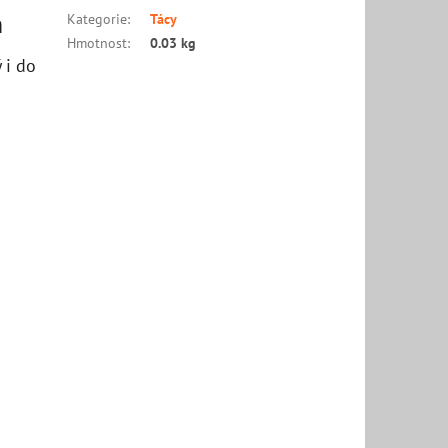
n
Kategorie
:
Tácy
Hmotnost
:
0.03 kg
 i do