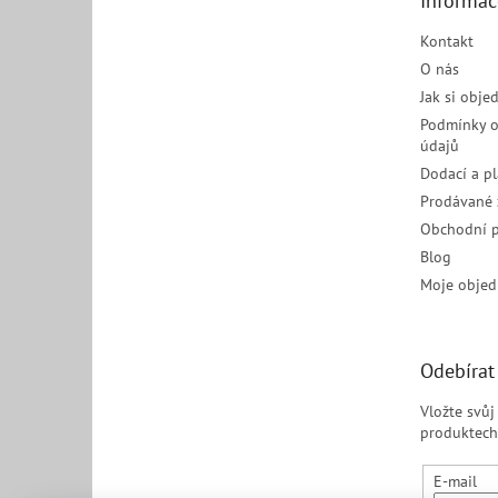
Informac
í
Kontakt
O nás
Jak si obje
Podmínky o
údajů
Dodací a p
Prodávané 
Obchodní 
Blog
Moje objed
Odebírat
Vložte svů
produktech
E-mail