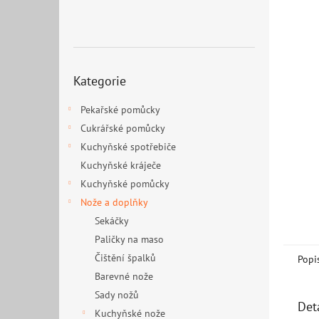
n
e
l
Přeskočit
Kategorie
kategorie
Pekařské pomůcky
Cukrářské pomůcky
Kuchyňské spotřebiče
Kuchyňské kráječe
Kuchyňské pomůcky
Nože a doplňky
Sekáčky
Paličky na maso
Čištění špalků
Popi
Barevné nože
Sady nožů
Det
Kuchyňské nože