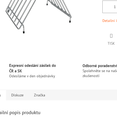
Detailní 
TISK
Expresní odeslání zásilek do
Odborné poradenstv
ČR a SK
Spolehněte se na naš
zkušenosti
Odesíláme v den objednávky
s
Diskuze
Značka
ailní popis produktu