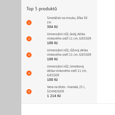
Top 5 produktů
Smetáček na mouku, šířka 30
cm
304 Kč
Univerzální nůž, šedý, délka
vlnkového ostří 11 cm, GIESSER
100 Kč
Univerzální nůž, růžový, délka
vlnkového ostří 11 cm, GIESSER
100 Kč
Univerzální nůž, limetkový,
délka vlnkového ostří 11 cm,
GIESSER
100 Kč
Vana na těsto - hranatá, 25 l,
SCHNEIDER
1 214 Kč
Z
á