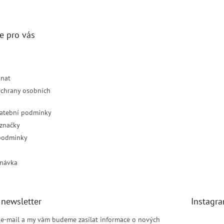
e pro vás
dnat
chrany osobních
latební podmínky
značky
podmínky
návka
 newsletter
Instagr
j e-mail a my vám budeme zasílat informace o nových