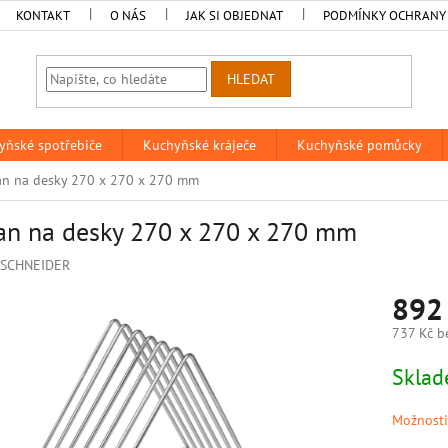
KONTAKT
O NÁS
JAK SI OBJEDNAT
PODMÍNKY OCHRANY
HLEDAT
yňské spotřebiče
Kuchyňské kráječe
Kuchyňské pomůcky
an na desky 270 x 270 x 270 mm
an na desky 270 x 270 x 270 mm
SCHNEIDER
892
737 Kč b
Měrná
Sklad
cena:
Možnosti