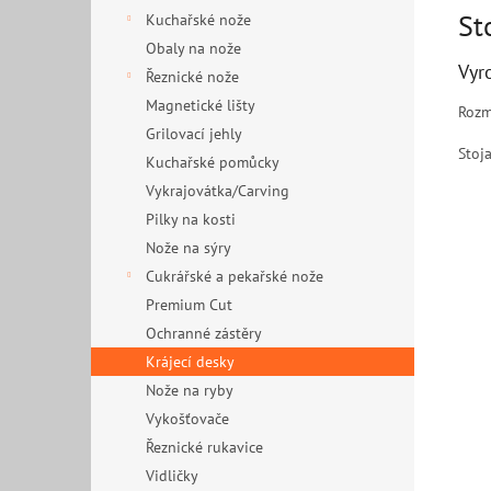
St
Kuchařské nože
Obaly na nože
Vyr
Řeznické nože
Magnetické lišty
Rozm
Grilovací jehly
Stoj
Kuchařské pomůcky
Vykrajovátka/Carving
Pilky na kosti
Nože na sýry
Cukrářské a pekařské nože
Premium Cut
Ochranné zástěry
Krájecí desky
Nože na ryby
Vykošťovače
Řeznické rukavice
Vidličky