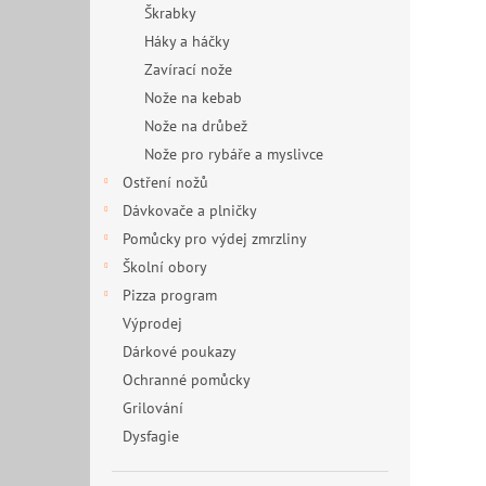
Škrabky
Háky a háčky
Zavírací nože
Nože na kebab
Nože na drůbež
Nože pro rybáře a myslivce
Ostření nožů
Dávkovače a plničky
Pomůcky pro výdej zmrzliny
Školní obory
Pizza program
Výprodej
Dárkové poukazy
Ochranné pomůcky
Grilování
Dysfagie