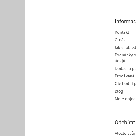
p
a
t
Informac
í
Kontakt
O nás
Jak si obje
Podmínky o
údajů
Dodací a p
Prodávané 
Obchodní 
Blog
Moje objed
Odebírat
Vložte svů