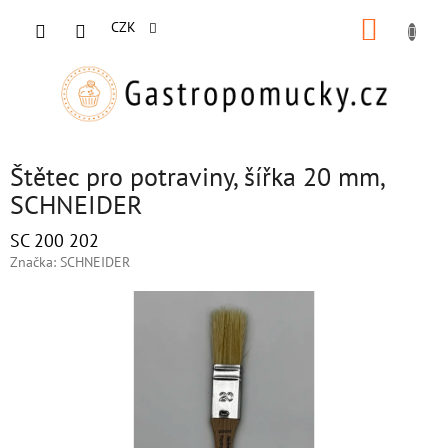
Přejít
NÁKUP
na
CZK
obsah
KOŠÍK
Štětec pro potraviny, šířka 20 mm,
SCHNEIDER
SC 200 202
Značka:
SCHNEIDER