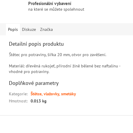
Profesionální vybavení
na které se můžete spolehnout
Popis
Diskuze
Značka
Detailní popis produktu
Štětec pro potraviny, šířka 20 mm, otvor pro zavěšení.
Materiál: dřevěná rukojeť, přírodní žíně bělené bez naftalínu -
vhodné pro potraviny.
Doplňkové parametry
Kategorie
:
Štětce, vlažovky, smetáky
Hmotnost
:
0.013 kg
Z
á
p