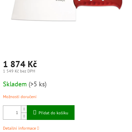
1 874 Kč
1 549 Kč bez DPH
Měrná
Skladem
(>5 ks)
cena:
Možnosti doručení
Přidat do košíku
Detailní informace