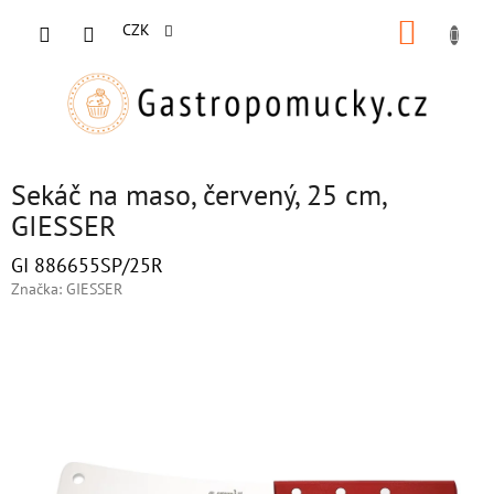
Přejít
NÁKUP
na
CZK
obsah
KOŠÍK
Sekáč na maso, červený, 25 cm,
GIESSER
GI 886655SP/25R
Značka:
GIESSER