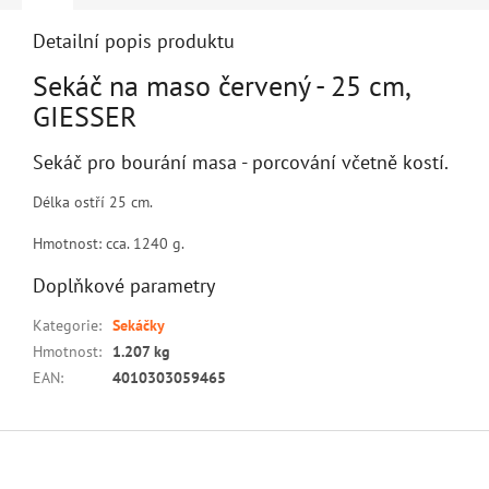
Detailní popis produktu
Sekáč na maso červený - 25 cm,
GIESSER
Sekáč pro bourání masa - porcování včetně kostí.
Délka ostří 25 cm.
Hmotnost: cca. 1240 g.
Doplňkové parametry
Kategorie
:
Sekáčky
Hmotnost
:
1.207 kg
EAN
:
4010303059465
Z
á