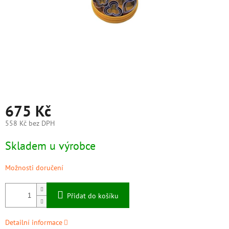
675 Kč
558 Kč bez DPH
Měrná
Skladem u výrobce
cena:
Možnosti doručení
Přidat do košíku
Detailní informace