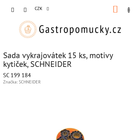
Přejít
NÁKUP
na
CZK
obsah
KOŠÍK
Sada vykrajovátek 15 ks, motivy
kytiček, SCHNEIDER
SC 199 184
Značka:
SCHNEIDER