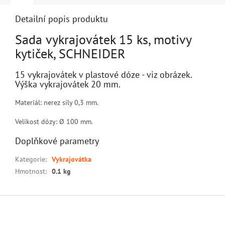
Detailní popis produktu
Sada vykrajovátek 15 ks, motivy
kytiček, SCHNEIDER
15 vykrajovátek v plastové dóze - viz obrázek.
Výška vykrajovátek 20 mm.
Materiál: nerez síly 0,3 mm.
Velikost dózy: Ø 100 mm.
Doplňkové parametry
Kategorie
:
Vykrajovátka
Hmotnost
:
0.1 kg
Z
á
p