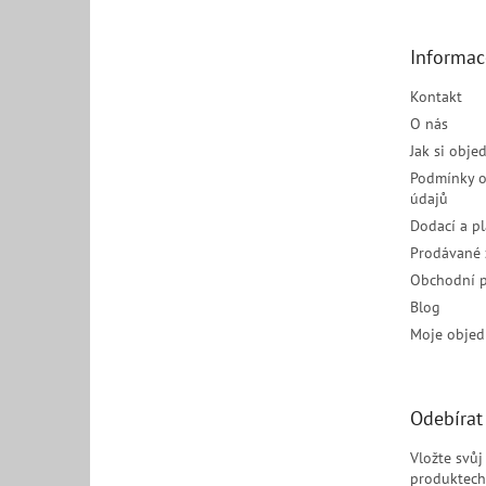
a
t
Informac
í
Kontakt
O nás
Jak si obje
Podmínky o
údajů
Dodací a p
Prodávané 
Obchodní 
Blog
Moje objed
Odebírat
Vložte svů
produktech