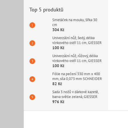
Top 5 produktů
Smetáček na mouku, šířka 30
cm
304 Kč
Univerzální nůž, šedý, délka
vlnkového ostří 11 cm, GIESSER
100 Kč
Univerzální nůž, růžový, délka
vlnkového ostří 11 cm, GIESSER
100 Kč
Fólie na pečení 330 mm x 400
mm, síla 0,073 mm SCHNEIDER
82 Kč
Sada 3 nožů v dárkové kazetě,
barva světle zelená, GIESSER
976 Kč
Z
á
p