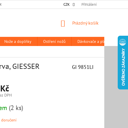
 OSOBNÍCH ÚDAJŮ
DODACÍ A PLATEBNÍ PODMÍNKY
CZK
Přihlášení
PRODÁVANÉ Z
NÁKUPNÍ
Prázdný košík
KOŠÍK
Nože a doplňky
Ostření nožů
Dávkovače a plničky
P
arva, GIESSER
GI 9851LI
 Kč
ez DPH
dem
(2 ks)
 doručení