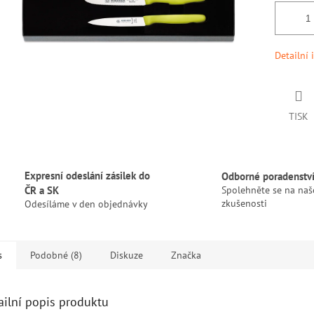
Detailní 
TISK
Expresní odeslání zásilek do
Odborné poradenstv
ČR a SK
Spolehněte se na naš
zkušenosti
Odesíláme v den objednávky
s
Podobné (8)
Diskuze
Značka
ailní popis produktu