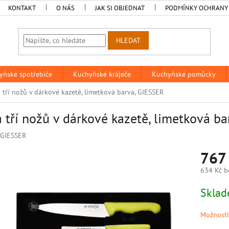
KONTAKT
O NÁS
JAK SI OBJEDNAT
PODMÍNKY OCHRANY
HLEDAT
yňské spotřebiče
Kuchyňské kráječe
Kuchyňské pomůcky
 tří nožů v dárkové kazetě, limetková barva, GIESSER
 tří nožů v dárkové kazetě, limetková b
GIESSER
767
634 Kč b
Měrná
Skla
cena:
Možnosti