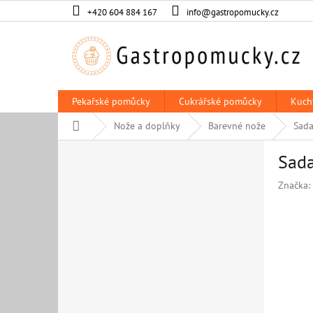
Přejít
+420 604 884 167
info@gastropomucky.cz
na
obsah
Pekařské pomůcky
Cukrářské pomůcky
Kuch
Domů
Nože a doplňky
Barevné nože
Sada
P
Sada
o
s
Značka:
t
r
a
n
n
í
p
a