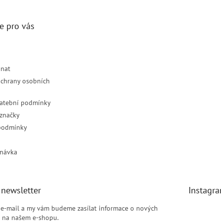
e pro vás
dnat
chrany osobních
latební podmínky
značky
podmínky
návka
 newsletter
Instagr
j e-mail a my vám budeme zasílat informace o nových
 na našem e-shopu.