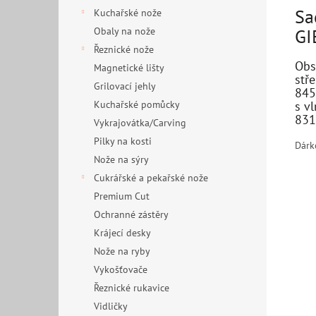
Sa
Kuchařské nože
Obaly na nože
GI
Řeznické nože
Obs
Magnetické lišty
stř
Grilovací jehly
845
Kuchařské pomůcky
s v
831
Vykrajovátka/Carving
Pilky na kosti
Dárk
Nože na sýry
Cukrářské a pekařské nože
Premium Cut
Ochranné zástěry
Krájecí desky
Nože na ryby
Vykošťovače
Řeznické rukavice
Vidličky