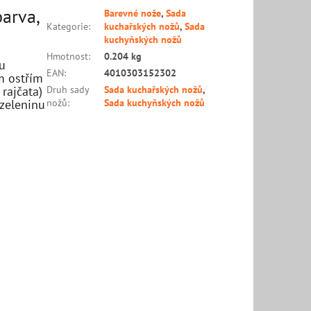
barva,
Barevné nože
,
Sada
Kategorie
:
kuchařských nožů
,
Sada
kuchyňských nožů
Hmotnost
:
0.204 kg
u
EAN
:
4010303152302
m ostřím
rajčata)
Druh sady
Sada kuchařských nožů
,
zeleninu
nožů
:
Sada kuchyňských nožů