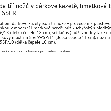
da tří nožů v dárkové kazetě, limetková 
ESSER
ahem dárkové kazety jsou tři nože v provedení s plastovo
enkou v moderní limetkové barvě: nůž kuchyňský s hladký
6/18 (délka čepele 18 cm), snídaňový nůž (vhodný také na 
lnkovým ostřím 8365WSP/11 (délka čepele 11 cm), nůž na 
5SP/10 (délka čepele 10 cm).
ová kazeta v černé barvě s průhledným krytem.