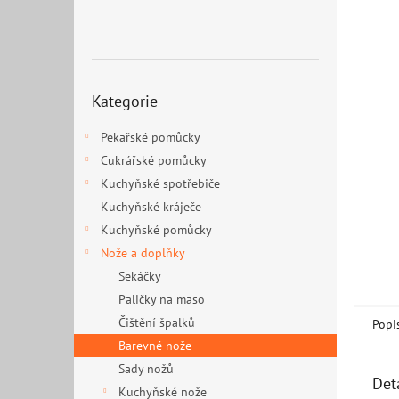
n
e
l
Přeskočit
Kategorie
kategorie
Pekařské pomůcky
Cukrářské pomůcky
Kuchyňské spotřebiče
Kuchyňské kráječe
Kuchyňské pomůcky
Nože a doplňky
Sekáčky
Paličky na maso
Čištění špalků
Popi
Barevné nože
Sady nožů
Det
Kuchyňské nože