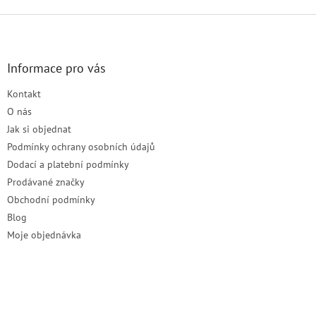
Z
á
p
a
Informace pro vás
t
Kontakt
í
O nás
Jak si objednat
Podmínky ochrany osobních údajů
Dodací a platební podmínky
Prodávané značky
Obchodní podmínky
Blog
Moje objednávka