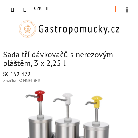
Přejít
NÁKUP
na
CZK
obsah
KOŠÍK
Sada tří dávkovačů s nerezovým
pláštěm, 3 x 2,25 l
SC 152 422
Značka:
SCHNEIDER