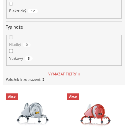
Elektrický
12
Typ nože
Hladký
0
Vlnkový
3
VYMAZAT FILTRY
Položek k zobrazení:
3
V
Akce
Akce
ý
p
i
s
p