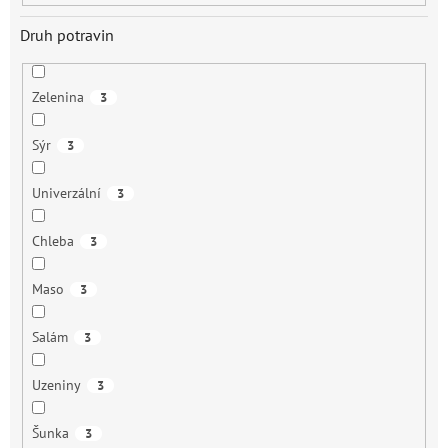
Druh potravin
Zelenina
3
Sýr
3
Univerzální
3
Chleba
3
Maso
3
Salám
3
Uzeniny
3
Šunka
3