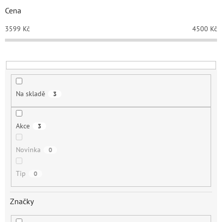
r
Cena
o
d
3599
Kč
4500
Kč
u
k
t
ů
Na skladě
3
Akce
3
Novinka
0
Tip
0
Značky