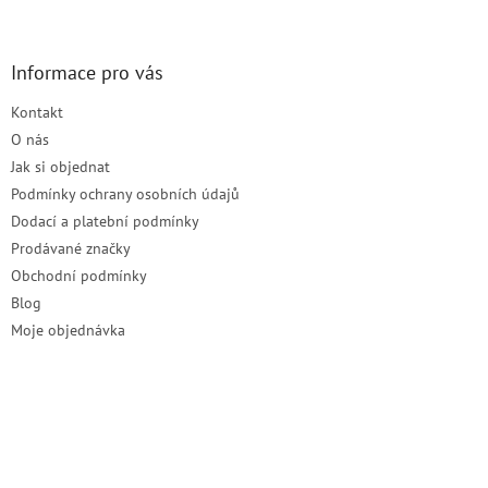
s
á
u
p
a
Informace pro vás
t
Kontakt
í
O nás
Jak si objednat
Podmínky ochrany osobních údajů
Dodací a platební podmínky
Prodávané značky
Obchodní podmínky
Blog
Moje objednávka