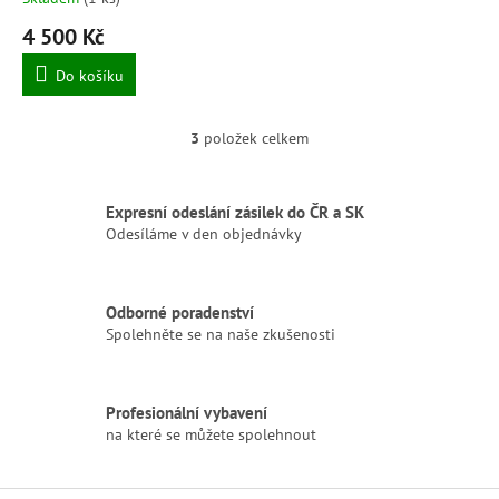
4 500 Kč
Do košíku
3
položek celkem
O
v
l
á
Expresní odeslání zásilek do ČR a SK
d
Odesíláme v den objednávky
a
c
í
Odborné poradenství
p
Spolehněte se na naše zkušenosti
r
v
k
y
Profesionální vybavení
v
na které se můžete spolehnout
ý
p
i
Z