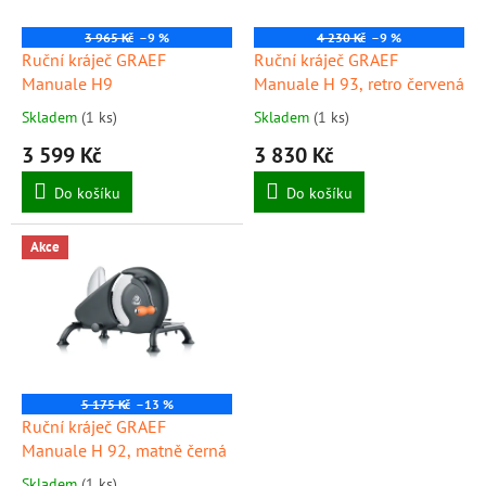
r
o
3 965 Kč
–9 %
4 230 Kč
–9 %
d
Ruční kráječ GRAEF
Ruční kráječ GRAEF
u
Manuale H9
Manuale H 93, retro červená
k
Skladem
(1 ks)
Skladem
(1 ks)
t
3 599 Kč
3 830 Kč
ů
Do košíku
Do košíku
Akce
5 175 Kč
–13 %
Ruční kráječ GRAEF
Manuale H 92, matně černá
Skladem
(1 ks)