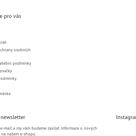
e pro vás
dnat
chrany osobních
latební podmínky
značky
podmínky
návka
 newsletter
Instagr
j e-mail a my vám budeme zasílat informace o nových
 na našem e-shopu.