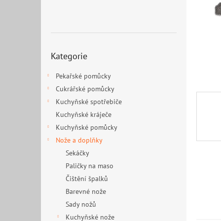
n
e
l
Přeskočit
Kategorie
kategorie
Pekařské pomůcky
Cukrářské pomůcky
Kuchyňské spotřebiče
Kuchyňské kráječe
Kuchyňské pomůcky
Nože a doplňky
Sekáčky
Paličky na maso
Čištění špalků
Barevné nože
Sady nožů
Kuchyňské nože