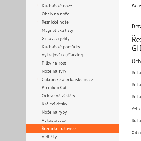
Popi
Kuchařské nože
Obaly na nože
Řeznické nože
Det
Magnetické lišty
Ře
Grilovací jehly
GI
Kuchařské pomůcky
Vykrajovátka/Carving
Och
Pilky na kosti
Nože na sýry
Ruka
Cukrářské a pekařské nože
Ruka
Premium Cut
Ochranné zástěry
Ruka
Krájecí desky
Velik
Nože na ryby
Vykošťovače
Ruka
Řeznické rukavice
Odpo
Vidličky