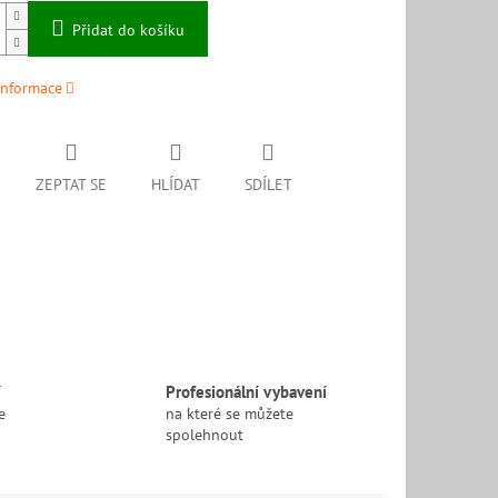
Přidat do košíku
informace
ZEPTAT SE
HLÍDAT
SDÍLET
í
Profesionální vybavení
e
na které se můžete
spolehnout