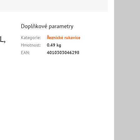
Doplňkové parametry
L,
Kategorie
:
Řeznické rukavice
Hmotnost
:
0.49 kg
EAN
:
4010303046298