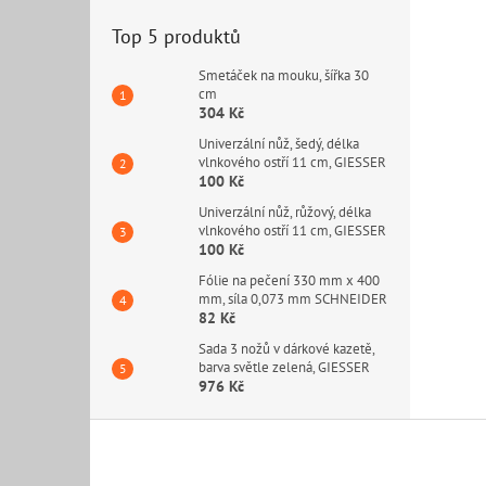
Top 5 produktů
Smetáček na mouku, šířka 30
cm
304 Kč
Univerzální nůž, šedý, délka
vlnkového ostří 11 cm, GIESSER
100 Kč
Univerzální nůž, růžový, délka
vlnkového ostří 11 cm, GIESSER
100 Kč
Fólie na pečení 330 mm x 400
mm, síla 0,073 mm SCHNEIDER
82 Kč
Sada 3 nožů v dárkové kazetě,
barva světle zelená, GIESSER
976 Kč
Z
á
p