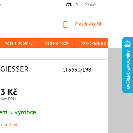
 OSOBNÍCH ÚDAJŮ
DODACÍ A PLATEBNÍ PODMÍNKY
CZK
Přihlášení
PRODÁVANÉ Z
NÁKUPNÍ
Prázdný košík
KOŠÍK
Nože a doplňky
Ostření nožů
Dávkovače a plničky
P
, GIESSER
GI 9590/19B
3 Kč
 bez DPH
em u výrobce
 doručení