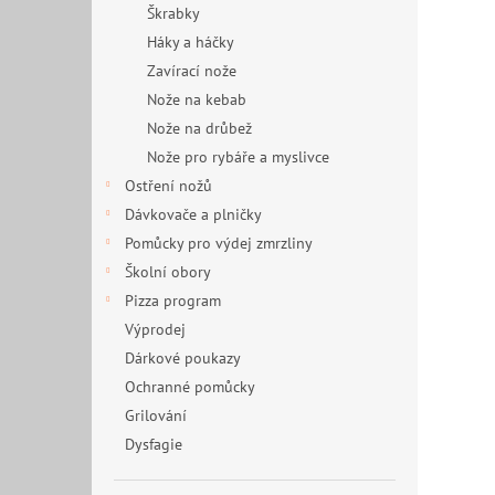
Škrabky
Háky a háčky
Zavírací nože
Nože na kebab
Nože na drůbež
Nože pro rybáře a myslivce
Ostření nožů
Dávkovače a plničky
Pomůcky pro výdej zmrzliny
Školní obory
Pizza program
Výprodej
Dárkové poukazy
Ochranné pomůcky
Grilování
Dysfagie