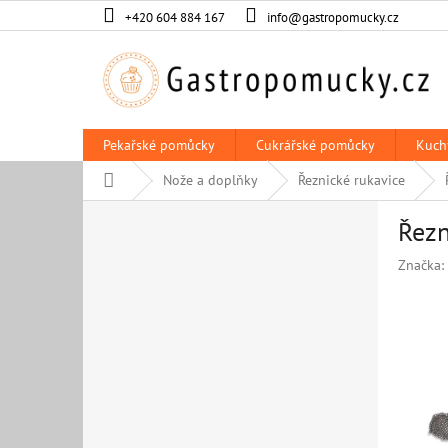
Přejít
+420 604 884 167
info@gastropomucky.cz
na
obsah
Pekařské pomůcky
Cukrářské pomůcky
Kuch
Domů
Nože a doplňky
Řeznické rukavice
P
Řezn
o
s
Značka:
t
r
a
n
n
í
p
a