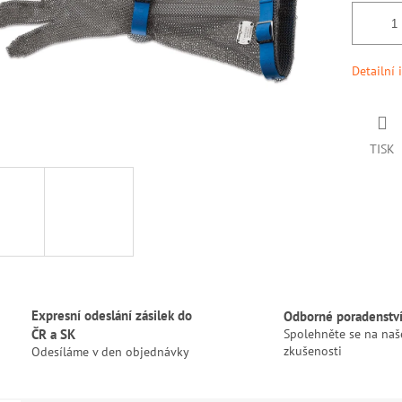
Detailní 
TISK
Expresní odeslání zásilek do
Odborné poradenstv
ČR a SK
Spolehněte se na naš
zkušenosti
Odesíláme v den objednávky