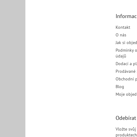
a
t
Informac
í
Kontakt
O nás
Jak si obje
Podmínky o
údajů
Dodací a p
Prodávané 
Obchodní 
Blog
Moje objed
Odebírat
Vložte svů
produktech