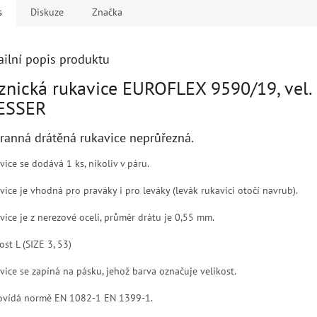
s
Diskuze
Značka
ailní popis produktu
znická rukavice EUROFLEX 9590/19, vel. 
ESSER
ranná drátěná rukavice neprůřezná.
vice se dodává 1 ks, nikoliv v páru.
vice je vhodná pro praváky i pro leváky (levák rukavici otočí navrub).
vice je z nerezové oceli, průměr drátu je 0,55 mm.
ost L (SIZE 3, 53)
vice se zapíná na pásku, jehož barva označuje velikost.
vídá normě EN 1082-1 EN 1399-1.