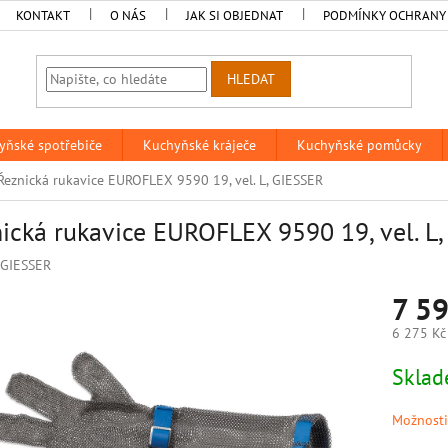
KONTAKT
O NÁS
JAK SI OBJEDNAT
PODMÍNKY OCHRANY
HLEDAT
yňské spotřebiče
Kuchyňské kráječe
Kuchyňské pomůcky
Řeznická rukavice EUROFLEX 9590 19, vel. L, GIESSER
ická rukavice EUROFLEX 9590 19, vel. L
GIESSER
7 59
6 275 Kč
Měrná
Sklad
cena:
Možnosti