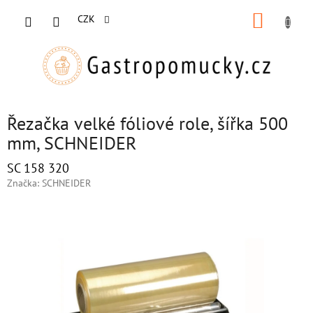
Přejít
NÁKUP
na
CZK
obsah
KOŠÍK
Řezačka velké fóliové role, šířka 500
mm, SCHNEIDER
SC 158 320
Značka:
SCHNEIDER