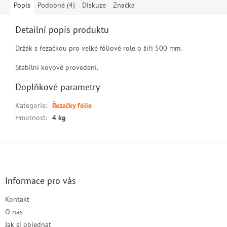
Popis
Podobné (4)
Diskuze
Značka
Detailní popis produktu
Držák s řezačkou pro velké fóliové role o šíři 500 mm.
Stabilní kovové provedení.
Doplňkové parametry
Kategorie
:
Řezačky fólie
Hmotnost
:
4 kg
Z
á
p
a
Informace pro vás
t
Kontakt
í
O nás
Jak si objednat