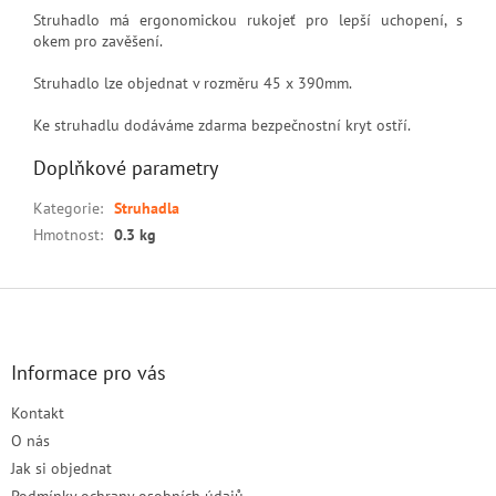
Struhadlo má ergonomickou rukojeť pro lepší uchopení, s
okem pro zavěšení.
Struhadlo lze objednat v rozměru 45 x 390mm.
Ke struhadlu dodáváme zdarma bezpečnostní kryt ostří.
Doplňkové parametry
Kategorie
:
Struhadla
Hmotnost
:
0.3 kg
Z
á
p
a
Informace pro vás
t
Kontakt
í
O nás
Jak si objednat