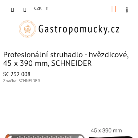
Přejít
NÁKUP
na
CZK
obsah
KOŠÍK
Profesionální struhadlo - hvězdicové,
45 x 390 mm, SCHNEIDER
SC 292 008
Značka:
SCHNEIDER