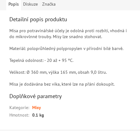
Popis
Diskuze
Značka
Detailní popis produktu
Mísa pro potravinářské účely je odolná proti rozbití, vhodná i
do mikrovlnné trouby. Mísy lze snadno stohovat.
Materiál: poloprůhledný polypropylen v přírodní bílé barvě.
Tepelná odolnost: - 20 až + 95 ºC.
Velikost: Ø 360 mm, výška 165 mm, obsah 9,0 litru.
Mísa je dodávána bez víka, které lze na přání dokoupit.
Doplňkové parametry
Kategorie
:
Mísy
Hmotnost
:
0.1 kg
Z
á