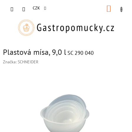
Přejít
NÁKUP
na
CZK
obsah
KOŠÍK
Plastová mísa, 9,0 l
SC 290 040
Značka:
SCHNEIDER