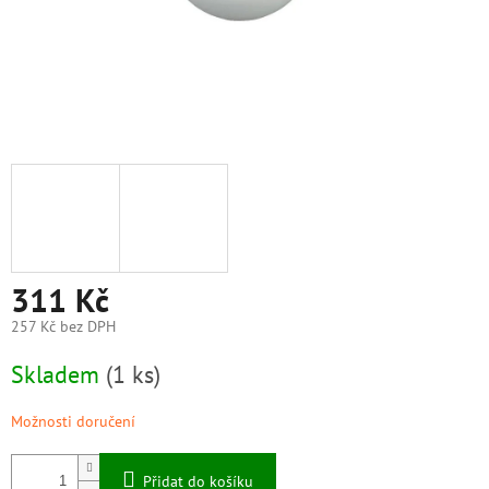
311 Kč
257 Kč bez DPH
Měrná
Skladem
(1 ks)
cena:
Možnosti doručení
Přidat do košíku