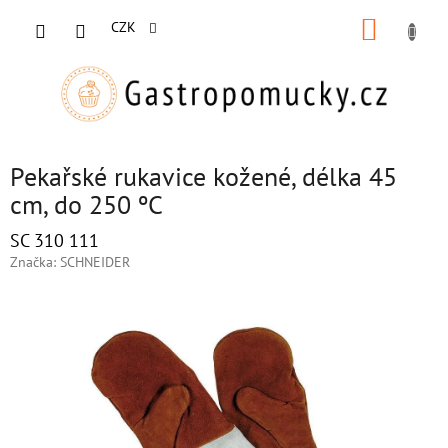
Přejít
NÁKUP
na
CZK
obsah
KOŠÍK
Pekařské rukavice kožené, délka 45
cm, do 250 ºC
SC 310 111
Značka:
SCHNEIDER