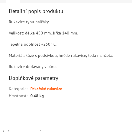
Detailní popis produktu
Rukavice typu palčáky.
Velikost: délka 450 mm, šířka 140 mm.
Tepelná odolnost +250 ºC.
Materiál: kůže s podšívkou, hnědé rukavice, šedá manžeta.
Rukavice dodávány v páru.
Doplňkové parametry
Kategorie
:
Pekařské rukavice
Hmotnost
:
0.48 kg
Z
á
p