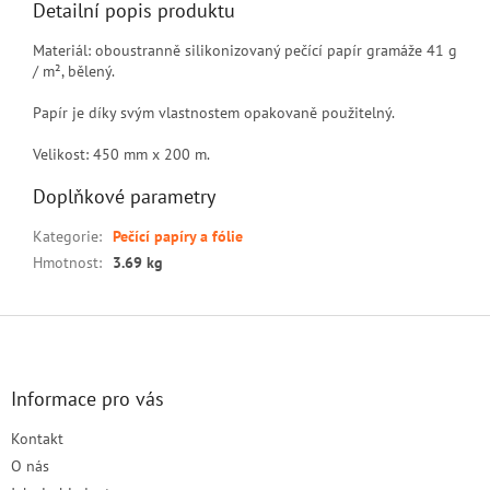
Detailní popis produktu
Materiál: oboustranně silikonizovaný pečící papír gramáže 41 g
/ m², bělený.
Papír je díky svým vlastnostem opakovaně použitelný.
Velikost: 450 mm x 200 m.
Doplňkové parametry
Kategorie
:
Pečící papíry a fólie
Hmotnost
:
3.69 kg
Z
á
p
a
Informace pro vás
t
Kontakt
í
O nás