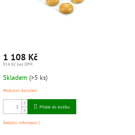
1 108 Kč
916 Kč bez DPH
Měrná
Skladem
(>5 ks)
cena:
Možnosti doručení
Přidat do košíku
Detailní informace