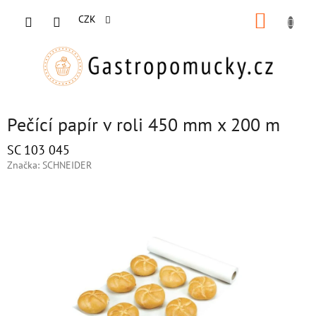
Přejít
NÁKUP
na
CZK
obsah
KOŠÍK
Pečící papír v roli 450 mm x 200 m
SC 103 045
Značka:
SCHNEIDER