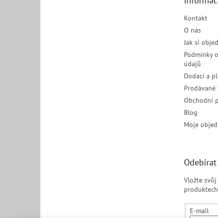
Informac
í
Kontakt
O nás
Jak si obje
Podmínky o
údajů
Dodací a p
Prodávané 
Obchodní 
Blog
Moje objed
Odebírat
Vložte svů
produktech
E-mail