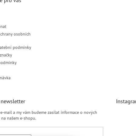
e pro vás
dnat
chrany osobních
latební podmínky
značky
podmínky
návka
 newsletter
Instagr
j e-mail a my vám budeme zasílat informace o nových
 na našem e-shopu.