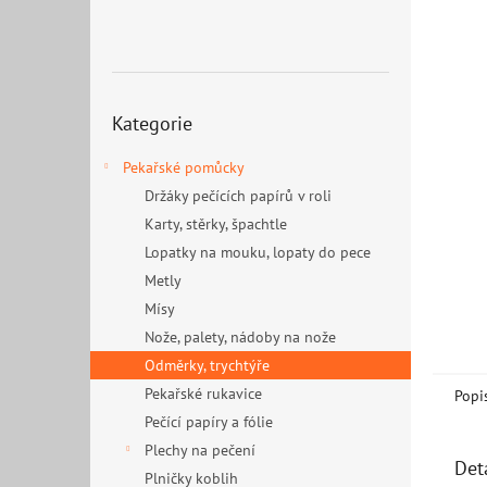
n
e
l
Přeskočit
Kategorie
kategorie
Pekařské pomůcky
Držáky pečících papírů v roli
Karty, stěrky, špachtle
Lopatky na mouku, lopaty do pece
Metly
Mísy
Nože, palety, nádoby na nože
Odměrky, trychtýře
Pekařské rukavice
Popi
Pečící papíry a fólie
Plechy na pečení
Det
Plničky koblih