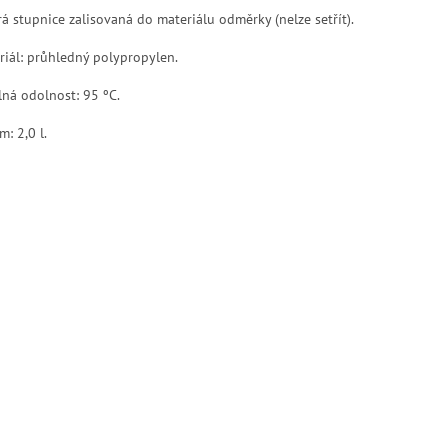
á stupnice zalisovaná do materiálu odměrky (nelze setřít).
riál: průhledný polypropylen.
lná odolnost: 95 ºC.
: 2,0 l.