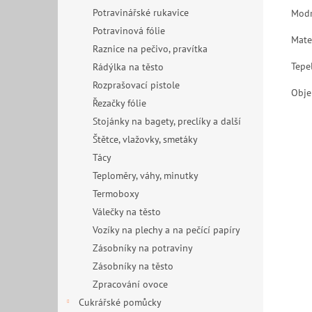
Potravinářské rukavice
Modr
Potravinová fólie
Mate
Raznice na pečivo, pravítka
Tepe
Rádýlka na těsto
Rozprašovací pistole
Objem
Řezačky fólie
Stojánky na bagety, preclíky a další
Štětce, vlažovky, smetáky
Tácy
Teploměry, váhy, minutky
Termoboxy
Válečky na těsto
Vozíky na plechy a na pečící papíry
Zásobníky na potraviny
Zásobníky na těsto
Zpracování ovoce
Cukrářské pomůcky