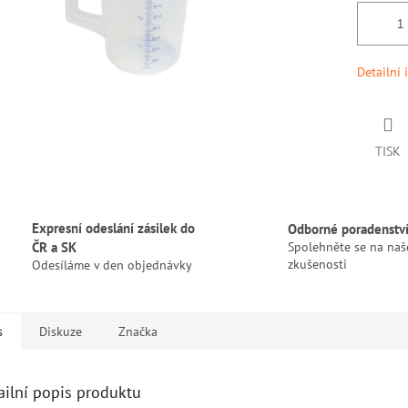
Detailní 
TISK
Expresní odeslání zásilek do
Odborné poradenstv
ČR a SK
Spolehněte se na naš
zkušenosti
Odesíláme v den objednávky
s
Diskuze
Značka
ailní popis produktu