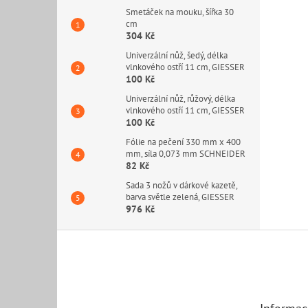
Smetáček na mouku, šířka 30
cm
304 Kč
Univerzální nůž, šedý, délka
vlnkového ostří 11 cm, GIESSER
100 Kč
Univerzální nůž, růžový, délka
vlnkového ostří 11 cm, GIESSER
100 Kč
Fólie na pečení 330 mm x 400
mm, síla 0,073 mm SCHNEIDER
82 Kč
Sada 3 nožů v dárkové kazetě,
barva světle zelená, GIESSER
976 Kč
Z
á
p
a
t