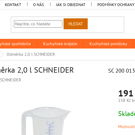
KONTAKT
O NÁS
JAK SI OBJEDNAT
PODMÍNKY OCHRANY
HLEDAT
yňské spotřebiče
Kuchyňské kráječe
Kuchyňské pomůcky
Odměrka 2,0 l SCHNEIDER
ěrka 2,0 l SCHNEIDER
SC 200 013
SCHNEIDER
191
158 Kč b
Měrná
Skla
cena:
Možnosti