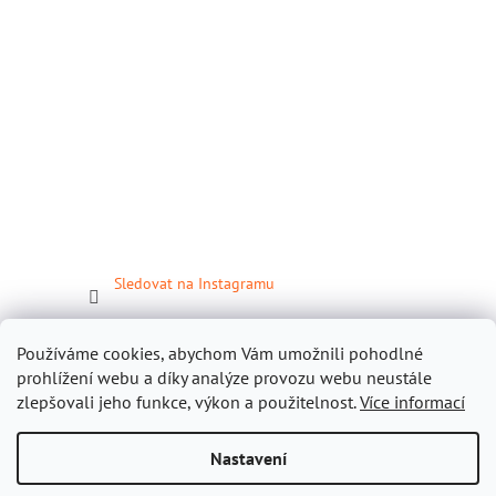
Sledovat na Instagramu
Facebook
Používáme cookies, abychom Vám umožnili pohodlné
prohlížení webu a díky analýze provozu webu neustále
zlepšovali jeho funkce, výkon a použitelnost.
Více informací
Nastavení
Vytvořil Shoptet