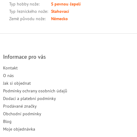
Typ hobby nože
:
S pevnou čepelí
Typ řeznického nože
:
Stahovací
Země původu nože
:
Německo
Z
á
p
a
Informace pro vás
t
Kontakt
í
O nás
Jak si objednat
Podmínky ochrany osobních údajů
Dodací a platební podmínky
Prodávané značky
Obchodní podmínky
Blog
Moje objednávka