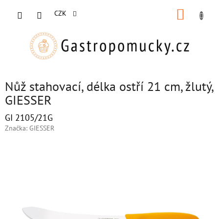
Přejít
NÁKUP
na
CZK
obsah
KOŠÍK
Nůž stahovací, délka ostří 21 cm, žlutý,
GIESSER
GI 2105/21G
Značka:
GIESSER