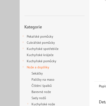
n
e
l
Přeskočit
Kategorie
kategorie
Pekařské pomůcky
Cukrářské pomůcky
Kuchyňské spotřebiče
Kuchyňské kráječe
Kuchyňské pomůcky
Nože a doplňky
Sekáčky
Paličky na maso
Čištění špalků
Popi
Barevné nože
Sady nožů
Det
Kuchyňské nože