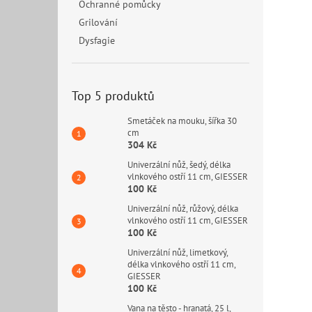
Ochranné pomůcky
Grilování
Dysfagie
Top 5 produktů
Smetáček na mouku, šířka 30
cm
304 Kč
Univerzální nůž, šedý, délka
vlnkového ostří 11 cm, GIESSER
100 Kč
Univerzální nůž, růžový, délka
vlnkového ostří 11 cm, GIESSER
100 Kč
Univerzální nůž, limetkový,
délka vlnkového ostří 11 cm,
GIESSER
100 Kč
Vana na těsto - hranatá, 25 l,