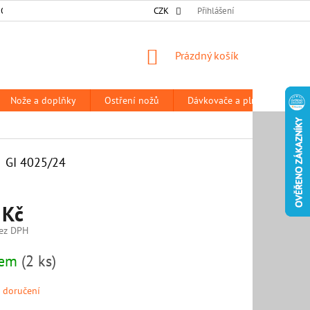
 OSOBNÍCH ÚDAJŮ
DODACÍ A PLATEBNÍ PODMÍNKY
CZK
Přihlášení
PRODÁVANÉ Z
NÁKUPNÍ
Prázdný košík
KOŠÍK
Nože a doplňky
Ostření nožů
Dávkovače a plničky
P
GI 4025/24
 Kč
ez DPH
dem
(2 ks)
 doručení