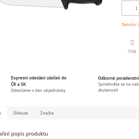
Detailní 
TISK
Expresní odeslání zásilek do
Odborné poradenstv
ČR a SK
Spolehněte se na naš
zkušenosti
Odesíláme v den objednávky
s
Diskuze
Značka
ailní popis produktu