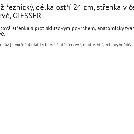
ž řeznický, délka ostří 24 cm, střenka v č
rvě, GIESSER
stová střenka s protiskluzovým povrchem, anatomický tvar,
vě.
 nůž je možné dodat i v barvě žluté, červené, modré, bílé, zelené, hnědé.