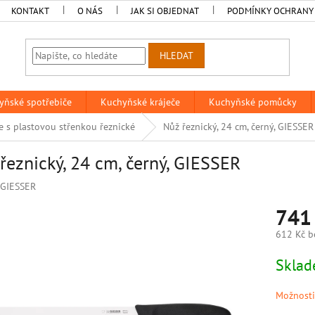
KONTAKT
O NÁS
JAK SI OBJEDNAT
PODMÍNKY OCHRANY
HLEDAT
yňské spotřebiče
Kuchyňské kráječe
Kuchyňské pomůcky
e s plastovou střenkou řeznické
Nůž řeznický, 24 cm, černý, GIESSER
řeznický, 24 cm, černý, GIESSER
GIESSER
741
612 Kč b
Měrná
Skla
cena:
Možnosti