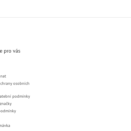
e pro vás
dnat
chrany osobních
latební podmínky
značky
podmínky
návka