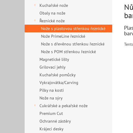
Nů
Kuchařské nože
Obaly na nože
ba
Řeznické nože
Pla
Nože s plastovou střenkou řeznické
bar
Nože PrimeLine řeznické
Nože s dřevěnou střenkou řeznické
Tento
Nože s POM střenkou řeznické
Magnetické lišty
Grilovací jehly
Kuchařské pomůcky
Vykrajovátka/Carving
Pilky na kosti
Nože na sýry
Cukrářské a pekařské nože
Premium Cut
Ochranné zástěry
Krájecí desky