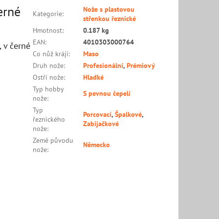
erné
Nože s plastovou
Kategorie
:
střenkou řeznické
Hmotnost
:
0.187 kg
EAN
:
4010303000764
 v černé
Co nůž krájí
:
Maso
Druh nože
:
Profesionální
,
Prémiový
Ostří nože
:
Hladké
Typ hobby
S pevnou čepelí
nože
:
Typ
Porcovací
,
Špalkové
,
řeznického
Zabijačkové
nože
:
Země původu
Německo
nože
: