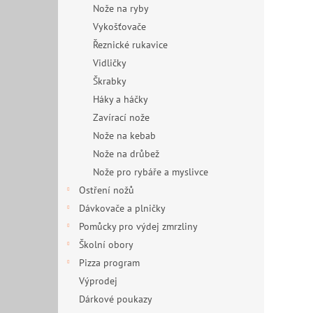
Nože na ryby
Vykošťovače
Řeznické rukavice
Vidličky
Škrabky
Háky a háčky
Zavírací nože
Nože na kebab
Nože na drůbež
Nože pro rybáře a myslivce
Ostření nožů
Dávkovače a plničky
Pomůcky pro výdej zmrzliny
Školní obory
Pizza program
Výprodej
Dárkové poukazy