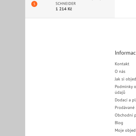
SCHNEIDER
1 214 Kč
Z
á
p
a
t
Informac
í
Kontakt
O nás
Jak si obje
Podmínky o
údajů
Dodací a p
Prodávané 
Obchodní 
Blog
Moje objed