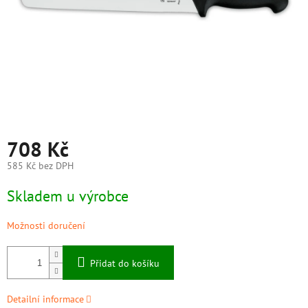
708 Kč
585 Kč bez DPH
Měrná
Skladem u výrobce
cena:
Možnosti doručení
Přidat do košíku
Detailní informace