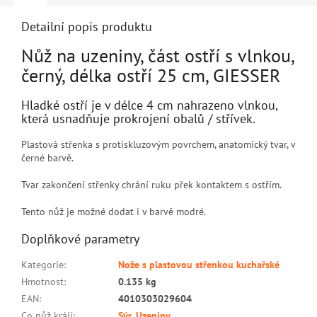
Detailní popis produktu
Nůž na uzeniny, část ostří s vlnkou,
černý, délka ostří 25 cm, GIESSER
Hladké ostří je v délce 4 cm nahrazeno vlnkou,
která usnadňuje prokrojení obalů / střívek.
Plastová střenka s protiskluzovým povrchem, anatomický tvar, v
černé barvě.
Tvar zakončení střenky chrání ruku přek kontaktem s ostřím.
Tento nůž je možné dodat i v barvě modré.
Doplňkové parametry
Kategorie
:
Nože s plastovou střenkou kuchařské
Hmotnost
:
0.135 kg
EAN
:
4010303029604
Co nůž krájí
:
Sýr
,
Uzeniny