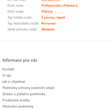
Druh nože
:
Profesionální
,
Prémiový
Ostří nože
:
Pilkové
Typ hobby nože
:
S pevnou čepelí
Typ řeznického nože
:
Porcovací
Země původu nože
:
Německo
Z
á
p
a
Informace pro vás
t
Kontakt
í
O nás
Jak si objednat
Podmínky ochrany osobních údajů
Dodací a platební podmínky
Prodávané značky
Obchodní podmínky