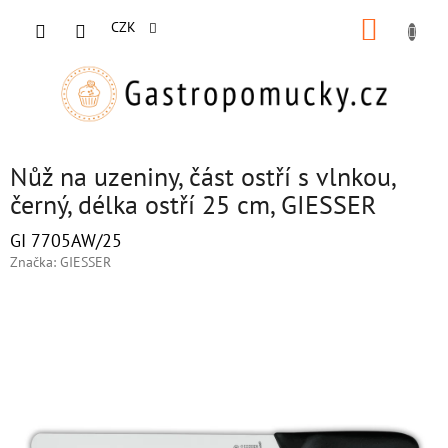
Přejít
NÁKUP
na
CZK
obsah
KOŠÍK
Nůž na uzeniny, část ostří s vlnkou,
černý, délka ostří 25 cm, GIESSER
GI 7705AW/25
Značka:
GIESSER