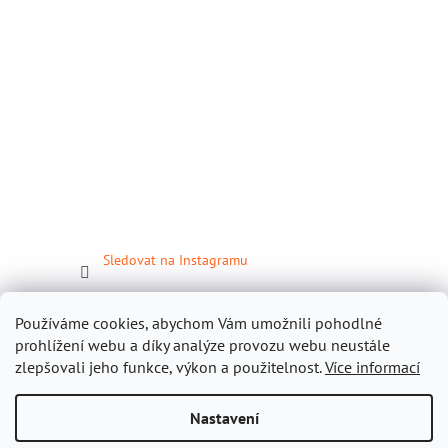
Sledovat na Instagramu
Facebook
Používáme cookies, abychom Vám umožnili pohodlné
prohlížení webu a díky analýze provozu webu neustále
zlepšovali jeho funkce, výkon a použitelnost.
Více informací
Nastavení
Vytvořil Shoptet