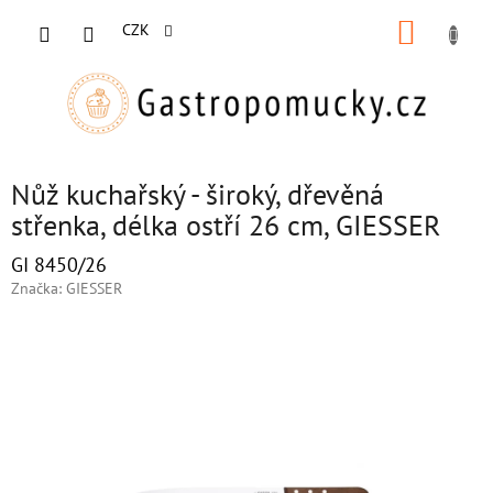
Přejít
NÁKUP
na
CZK
obsah
KOŠÍK
Nůž kuchařský - široký, dřevěná
střenka, délka ostří 26 cm, GIESSER
GI 8450/26
Značka:
GIESSER